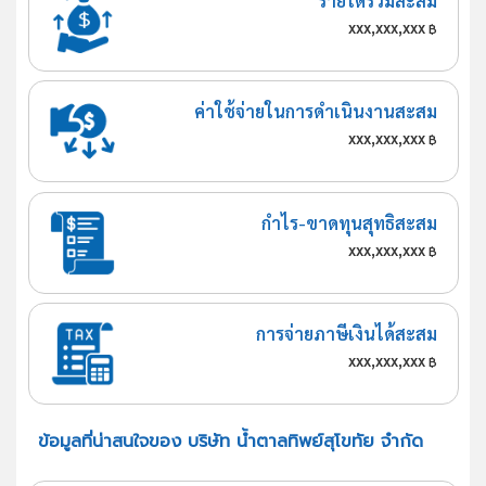
รายได้รวมสะสม
xxx,xxx,xxx
฿
ค่าใช้จ่ายในการดำเนินงานสะสม
xxx,xxx,xxx
฿
กำไร-ขาดทุนสุทธิสะสม
xxx,xxx,xxx
฿
การจ่ายภาษีเงินได้สะสม
xxx,xxx,xxx
฿
ข้อมูลที่น่าสนใจของ บริษัท น้ำตาลทิพย์สุโขทัย จำกัด