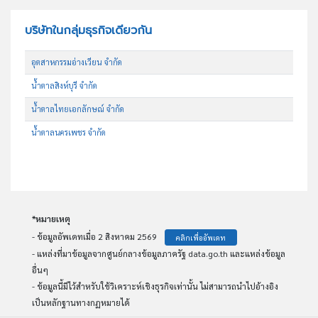
บริษัทในกลุ่มธุรกิจเดียวกัน
อุตสาหกรรมอ่างเวียน จำกัด
น้ำตาลสิงห์บุรี จำกัด
น้ำตาลไทยเอกลักษณ์ จำกัด
น้ำตาลนครเพชร จำกัด
*หมายเหตุ
- ข้อมูลอัพเดทเมื่อ 2 สิงหาคม 2569
คลิกเพื่ออัพเดท
- แหล่งที่มาข้อมูลจากศูนย์กลางข้อมูลภาครัฐ data.go.th และแหล่งข้อมูล
อื่นๆ
- ข้อมูลนี้มีไว้สำหรับใช้วิเคราะห์เชิงธุรกิจเท่านั้น ไม่สามารถนำไปอ้างอิง
เป็นหลักฐานทางกฏหมายได้