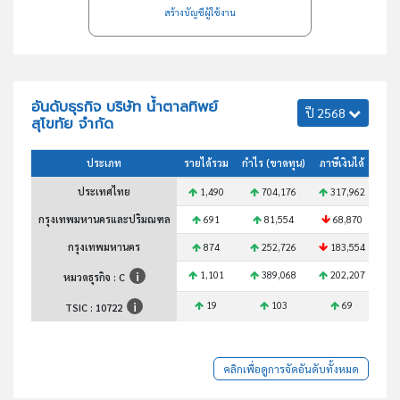
สร้างบัญชีผู้ใช้งาน
อันดับธุรกิจ บริษัท น้ำตาลทิพย์
ปี 2568
สุโขทัย จำกัด
ประเภท
รายได้รวม
กำไร (ขาดทุน)
ภาษีเงินได้
สินท
ประเทศไทย
1,490
704,176
317,962
กรุงเทพมหานครและปริมณฑล
691
81,554
68,870
กรุงเทพมหานคร
874
252,726
183,554
1,101
389,068
202,207
หมวดธุรกิจ : C
19
103
69
TSIC :
10722
คลิกเพื่อดูการจัดอันดับทั้งหมด