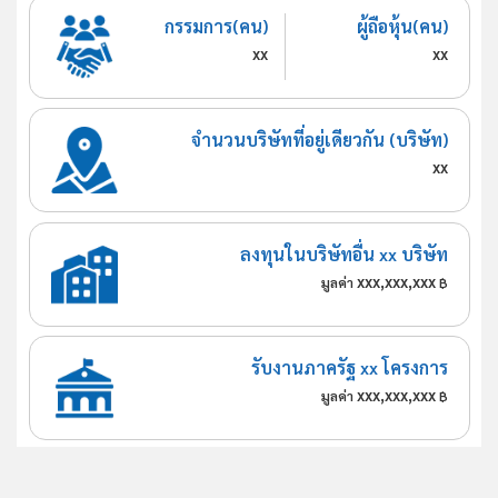
กรรมการ(คน)
ผู้ถือหุ้น(คน)
xx
xx
จำนวนบริษัทที่อยู่เดียวกัน (บริษัท)
xx
ลงทุนในบริษัทอื่น xx บริษัท
xxx,xxx,xxx
มูลค่า
฿
รับงานภาครัฐ xx โครงการ
xxx,xxx,xxx
มูลค่า
฿