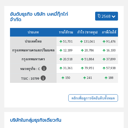
อันดับธุรกิจ บริษัท บะหมี่กุ๊กไก่
ปี 2568
จำกัด
ประเภท
รายได้รวม
กำไร (ขาดทุน)
ภาษีเงินได้
สินทร
ประเทศไทย
51,701
131,061
91,476
1
กรุงเทพมหานครและปริมณฑล
12,189
20,786
16,100
3
กรุงเทพมหานคร
20,518
51,884
37,899
7
31,361
79,951
57,938
1
หมวดธุรกิจ : C
150
241
188
TSIC :
10799
คลิกเพื่อดูการจัดอันดับทั้งหมด
บริษัทในกลุ่มธุรกิจเดียวกัน