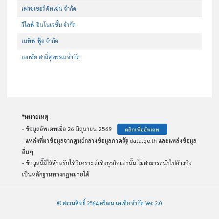
เฟรชเชอร์ คิทเช่น จำกัด
วีไลฟ์ อินโนเวชั่น จำกัด
เนทีฟ ฟู้ด จำกัด
เอกชัย สาลี่สุพรรณ จำกัด
*หมายเหตุ
- ข้อมูลอัพเดทเมื่อ 26 มิถุนายน 2569
คลิกเพื่ออัพเดท
- แหล่งที่มาข้อมูลจากศูนย์กลางข้อมูลภาครัฐ data.go.th และแหล่งข้อมูล
อื่นๆ
- ข้อมูลนี้มีไว้สำหรับใช้วิเคราะห์เชิงธุรกิจเท่านั้น ไม่สามารถนำไปอ้างอิง
เป็นหลักฐานทางกฏหมายได้
© สงวนสิทธิ์ 2564 ครีเดน เอเชีย จำกัด Ver. 2.0