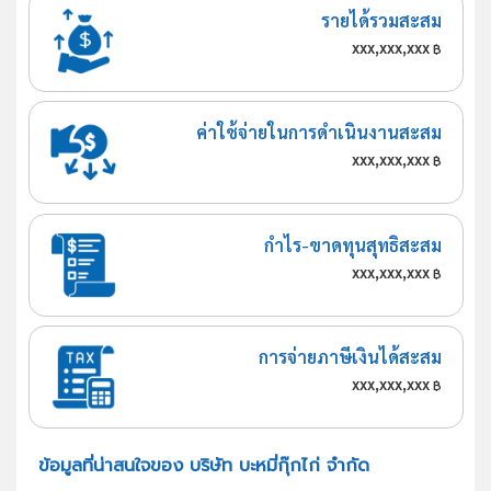
รายได้รวมสะสม
xxx,xxx,xxx
฿
ค่าใช้จ่ายในการดำเนินงานสะสม
xxx,xxx,xxx
฿
กำไร-ขาดทุนสุทธิสะสม
xxx,xxx,xxx
฿
การจ่ายภาษีเงินได้สะสม
xxx,xxx,xxx
฿
ข้อมูลที่น่าสนใจของ บริษัท บะหมี่กุ๊กไก่ จำกัด