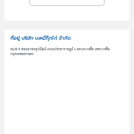
ที่อยู่ บริษัท บะหมี่กุ๊กไก่ จำกัด
66/8-9 ซอยอาทรอุปถัมภ์ ถนนประชาราษฎร์ 1 แขวงบางซื่อ เขตบางซื่อ
กรุงเทพมหานคร