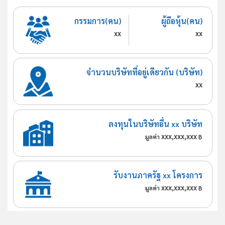
กรรมการ(คน)
ผู้ถือหุ้น(คน)
xx
xx
จำนวนบริษัทที่อยู่เดียวกัน (บริษัท)
xx
ลงทุนในบริษัทอื่น xx บริษัท
xxx,xxx,xxx
มูลค่า
฿
รับงานภาครัฐ xx โครงการ
xxx,xxx,xxx
มูลค่า
฿