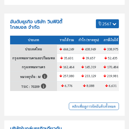
อันดับธุรกิจ บริษัท วินฟินิตี้
ปี 2567
โกลบอล จำกัด
ประเภท
รายได้รวม
กำไร (ขาดทุน)
ภาษีเงินได้
สินท
ประเทศไทย
444,249
438,949
338,975
3
กรุงเทพมหานครและปริมณฑล
35,601
39,657
52,435
กรุงเทพมหานคร
162,464
145,319
170,484
1
257,080
233,129
219,981
2
หมวดธุรกิจ : M
6,776
8,088
6,631
TSIC :
70209
คลิกเพื่อดูการจัดอันดับทั้งหมด
บริษัทในกลุ่มธุรกิจเดียวกัน