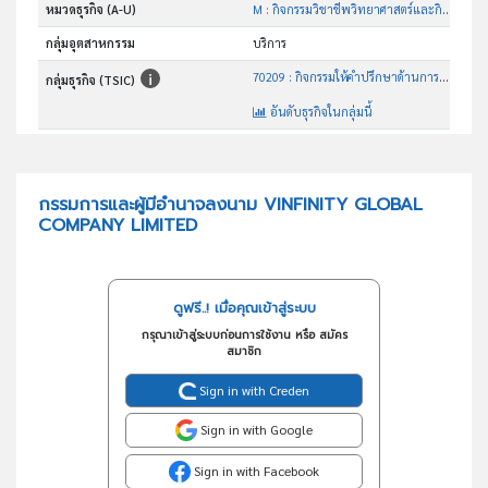
หมวดธุรกิจ (A-U)
M : กิจกรรมวิชาชีพวิทยาศาสตร์และกิจกรรมทาง วิชาการ
กลุ่มอุตสาหกรรม
บริการ
70209 : กิจกรรมให้คำปรึกษาด้านการบริหารจัดการอื่นๆซึ่งมิได้จัด ประเภทไว้ในที่อื่น
กลุ่มธุรกิจ (TSIC)
อันดับธุรกิจในกลุ่มนี้
เป็นที่ปรึกษาธุรกิจ การตลาด และ จัดจำหน่าย
วัตถุประสงค์
กรรมการและผู้มีอำนาจลงนาม VINFINITY GLOBAL
COMPANY LIMITED
ดูฟรี..! เมื่อคุณเข้าสู่ระบบ
กรุณาเข้าสู่ระบบก่อนการใช้งาน หรือ สมัคร
สมาชิก
Sign in with Creden
Sign in with Google
Sign in with Facebook