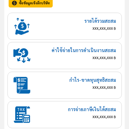
ซื้อข้อมูลเชิงลึกบริษัท
รายได้รวมสะสม
xxx,xxx,xxx
฿
ค่าใช้จ่ายในการดำเนินงานสะสม
xxx,xxx,xxx
฿
กำไร-ขาดทุนสุทธิสะสม
xxx,xxx,xxx
฿
การจ่ายภาษีเงินได้สะสม
xxx,xxx,xxx
฿