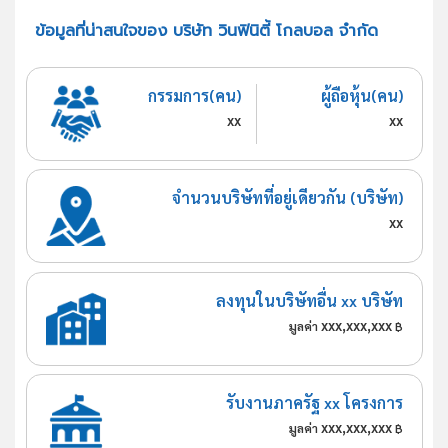
ข้อมูลที่น่าสนใจของ บริษัท วินฟินิตี้ โกลบอล จำกัด
กรรมการ(คน)
ผู้ถือหุ้น(คน)
xx
xx
จำนวนบริษัทที่อยู่เดียวกัน (บริษัท)
xx
ลงทุนในบริษัทอื่น xx บริษัท
xxx,xxx,xxx
มูลค่า
฿
รับงานภาครัฐ xx โครงการ
xxx,xxx,xxx
มูลค่า
฿