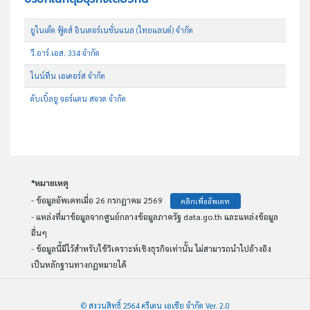
ยูไนเต็ด ฟู้ดส์ อินเตอร์เนชั่นแนล (ไทยแลนด์) จำกัด
วี.อาร์.เอส. 334 จำกัด
ไนน์ทีน เอเคอร์ส จำกัด
ดับเบิ้ลยู จอร์แดน สจวต จำกัด
*หมายเหตุ
- ข้อมูลอัพเดทเมื่อ 26 กรกฎาคม 2569
คลิกเพื่ออัพเดท
- แหล่งที่มาข้อมูลจากศูนย์กลางข้อมูลภาครัฐ data.go.th และแหล่งข้อมูล
อื่นๆ
- ข้อมูลนี้มีไว้สำหรับใช้วิเคราะห์เชิงธุรกิจเท่านั้น ไม่สามารถนำไปอ้างอิง
เป็นหลักฐานทางกฏหมายได้
© สงวนสิทธิ์ 2564 ครีเดน เอเชีย จำกัด Ver. 2.0