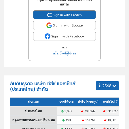
กรุณาเข้าสู่ระบบก่อนการใช้งาน หรือ สมัคร
สมาชิก
Sign in with Creden
Sign in with Google
Sign in with Facebook
หรือ
สร้างบัญชีผู้ใช้งาน
อันดับธุรกิจ บริษัท ทีซีซี แอสเซ็ทส์
ปี 2568
(ประเทศไทย) จำกัด
ประเภท
รายได้รวม
กำไร (ขาดทุน)
ภาษีเงินได้
สินท
ประเทศไทย
3,097
704,247
331,827
กรุงเทพมหานครและปริมณฑล
158
15,894
10,881
กรุงเทพมหานคร
1,657
252,766
166,167