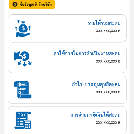
ซื้อข้อมูลเชิงลึกบริษัท
รายได้รวมสะสม
xxx,xxx,xxx
฿
ค่าใช้จ่ายในการดำเนินงานสะสม
xxx,xxx,xxx
฿
กำไร-ขาดทุนสุทธิสะสม
xxx,xxx,xxx
฿
การจ่ายภาษีเงินได้สะสม
xxx,xxx,xxx
฿