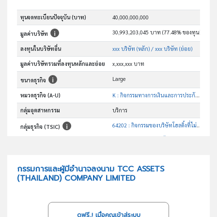
ทุนจดทะเบียนปัจจุบัน (บาท)
40,000,000,000
30,993,203,045 บาท (77.48% ของทุน)
มูลค่าบริษัท
ลงทุนในบริษัทอื่น
xxx บริษัท (หลัก)
/ xxx บริษัท (ย่อย)
มูลค่าบริษัทรวมที่ลงทุนหลักและย่อย
x,xxx,xxx บาท
Large
ขนาดธุรกิจ
หมวดธุรกิจ (A-U)
K : กิจกรรมทางการเงินและการประกันภัย
กลุ่มอุตสาหกรรม
บริการ
64202 : กิจกรรมของบริษัทโฮลดิ้งที่ไม่ได้ลงทุนในธุรกิจการเงินเป็นหลัก
กลุ่มธุรกิจ (TSIC)
อันดับธุรกิจในกลุ่มนี้
กิจกรรมของบริษัทโฮลดิ้งที่ไม่ได้ลงทุนในธุรกิจการเงินเป็นหลัก
วัตถุประสงค์
กรรมการและผู้มีอำนาจลงนาม TCC ASSETS
(THAILAND) COMPANY LIMITED
ดูฟรี..! เมื่อคุณเข้าสู่ระบบ