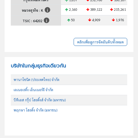
2,160
389,122
215,261
หมวดธุรกิจ : K
50
4,909
1,976
TSIC :
64202
คลิกเพื่อดูการจัดอันดับทั้งหมด
บริษัทในกลุ่มธุรกิจเดียวกัน
พานาโซนิค (ประเทศไทย) จำกัด
เจเนอเรติ้ง เอ็นเนอร์จี จำกัด
บีทีเอส กรุ๊ป โฮลดิ้งส์ จำกัด (มหาชน)
พฤกษา โฮลดิ้ง จำกัด (มหาชน)