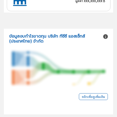
xxx,xxx,xxx
มูลค่า
฿
ข้อมูลงบกำไรขาดทุน บริษัท ทีซีซี แอสเซ็ทส์
(ประเทศไทย) จำกัด
คลิกเพื่อดูเพิ่มเติม