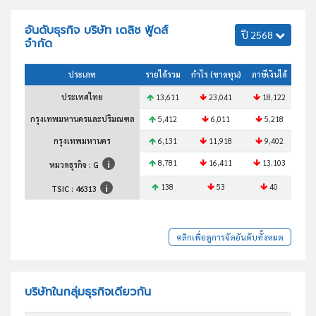
อันดับธุรกิจ บริษัท เดลิช ฟู้ดส์
ปี 2568
จำกัด
ประเภท
รายได้รวม
กำไร (ขาดทุน)
ภาษีเงินได้
สินทร
ประเทศไทย
13,611
23,041
18,122
4
กรุงเทพมหานครและปริมณฑล
5,412
6,011
5,218
กรุงเทพมหานคร
6,131
11,918
9,402
1
8,781
16,411
13,103
2
หมวดธุรกิจ : G
138
53
40
TSIC :
46313
คลิกเพื่อดูการจัดอันดับทั้งหมด
บริษัทในกลุ่มธุรกิจเดียวกัน