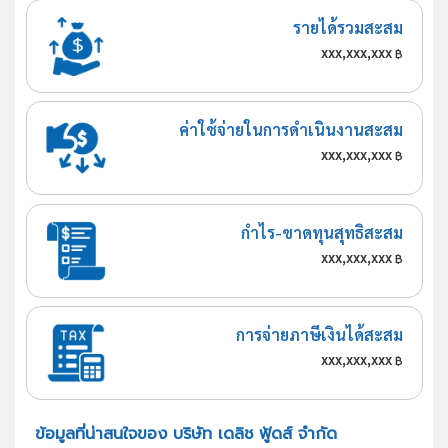
รายได้รวมสะสม
xxx,xxx,xxx
฿
ค่าใช้จ่ายในการดำเนินงานสะสม
xxx,xxx,xxx
฿
กำไร-ขาดทุนสุทธิสะสม
xxx,xxx,xxx
฿
การจ่ายภาษีเงินได้สะสม
xxx,xxx,xxx
฿
ข้อมูลที่น่าสนใจของ บริษัท เดลิช ฟู้ดส์ จำกัด