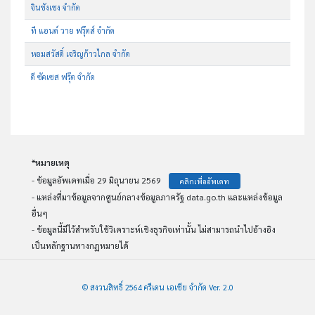
จินชังเชง จำกัด
ที แอนด์ วาย ฟรุ๊ตส์ จำกัด
หอมสวัสดิ์ เจริญก้าวไกล จำกัด
ดี ซัคเซส ฟรุ๊ต จำกัด
*หมายเหตุ
- ข้อมูลอัพเดทเมื่อ 29 มิถุนายน 2569
คลิกเพื่ออัพเดท
- แหล่งที่มาข้อมูลจากศูนย์กลางข้อมูลภาครัฐ data.go.th และแหล่งข้อมูล
อื่นๆ
- ข้อมูลนี้มีไว้สำหรับใช้วิเคราะห์เชิงธุรกิจเท่านั้น ไม่สามารถนำไปอ้างอิง
เป็นหลักฐานทางกฏหมายได้
© สงวนสิทธิ์ 2564 ครีเดน เอเชีย จำกัด Ver. 2.0