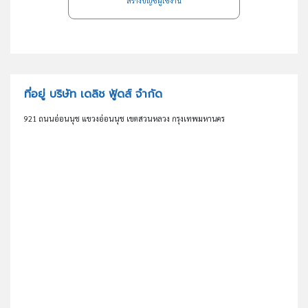
สร้างบัญชีผู้ใช้งาน
ที่อยู่ บริษัท เดลิช ฟู้ดส์ จำกัด
921 ถนนอ่อนนุช แขวงอ่อนนุช เขตสวนหลวง กรุงเทพมหานคร