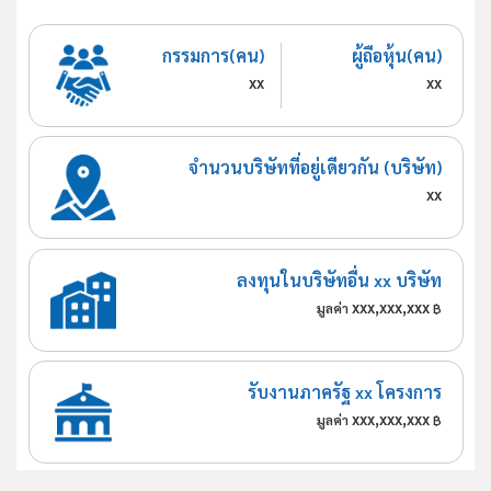
กรรมการ(คน)
ผู้ถือหุ้น(คน)
xx
xx
จำนวนบริษัทที่อยู่เดียวกัน (บริษัท)
xx
ลงทุนในบริษัทอื่น xx บริษัท
xxx,xxx,xxx
มูลค่า
฿
รับงานภาครัฐ xx โครงการ
xxx,xxx,xxx
มูลค่า
฿