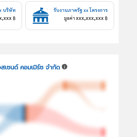
x บริษัท
รับงานภาครัฐ xx โครงการ
x,xxx
xxx,xxx,xxx
฿
มูลค่า
฿
อสเซนด์ คอมเมิร์ซ จำกัด