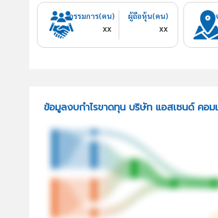
กรรมการ(คน)
ผู้ถือหุ้น(คน)
xx
xx
ข้อมูลงบกำไรขาดทุน บริษัท แอสเซนด์ คอมเม