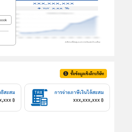
ebook
ซื้อข้อมูลเชิงลึกบริษัท
ทธิสะสม
การจ่ายภาษีเงินได้สะสม
x,xxx
xxx,xxx,xxx
฿
฿