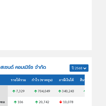
อสเซนด์ คอมเมิร์ซ จำกัด
ปี 2568
รายได้รวม
กำไร (ขาดทุน)
ภาษีเงินได้
สินทรัพย์รวม
7,329
704,049
340,243
3,765
ณฑล
106
20,742
10,078
79