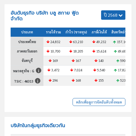
อันดับธุรกิจ บริษัท บลู สกาย ฟู้ด
ปี 2568
จำกัด
ประเภท
รายได้รวม
กำไร (ขาดทุน)
ภาษีเงินได้
สินทรัพย์รวม
ประเทศไทย
24,832
63,210
49,232
157,108
ภาคตะวันออก
10,700
18,205
15,624
49,688
จันทบุรี
169
167
140
590
3,472
7,024
5,540
17,821
หมวดธุรกิจ : G
296
168
155
523
TSIC :
46313
คลิกเพื่อดูการจัดอันดับทั้งหมด
บริษัทในกลุ่มธุรกิจเดียวกัน