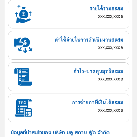
รายได้รวมสะสม
xxx,xxx,xxx
฿
ค่าใช้จ่ายในการดำเนินงานสะสม
xxx,xxx,xxx
฿
กำไร-ขาดทุนสุทธิสะสม
xxx,xxx,xxx
฿
การจ่ายภาษีเงินได้สะสม
xxx,xxx,xxx
฿
ข้อมูลที่น่าสนใจของ บริษัท บลู สกาย ฟู้ด จำกัด