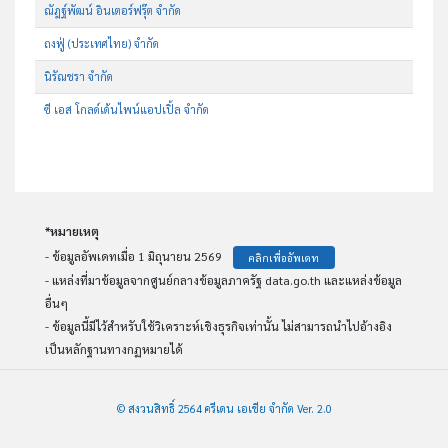
ณัฎฐ์พัฒน์ อินเตอร์ฟรุ๊ต จำกัด
ถงฟู่ (ประเทศไทย) จำกัด
นิรัณชรา จำกัด
ซี เอส โกลด์เด้นไพน์แอปเปิ้ล จำกัด
*หมายเหตุ
- ข้อมูลอัพเดทเมื่อ 1 มิถุนายน 2569
คลิกเพื่ออัพเดท
- แหล่งที่มาข้อมูลจากศูนย์กลางข้อมูลภาครัฐ data.go.th และแหล่งข้อมูล
อื่นๆ
- ข้อมูลนี้มีไว้สำหรับใช้วิเคราะห์เชิงธุรกิจเท่านั้น ไม่สามารถนำไปอ้างอิง
เป็นหลักฐานทางกฏหมายได้
© สงวนสิทธิ์ 2564 ครีเดน เอเชีย จำกัด Ver. 2.0