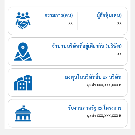
กรรมการ(คน)
ผู้ถือหุ้น(คน)
xx
xx
จำนวนบริษัทที่อยู่เดียวกัน (บริษัท)
xx
ลงทุนในบริษัทอื่น xx บริษัท
xxx,xxx,xxx
มูลค่า
฿
รับงานภาครัฐ xx โครงการ
xxx,xxx,xxx
มูลค่า
฿