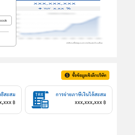
ebook
ซื้อข้อมูลเชิงลึกบริษัท
ทธิสะสม
การจ่ายภาษีเงินได้สะสม
x,xxx
xxx,xxx,xxx
฿
฿