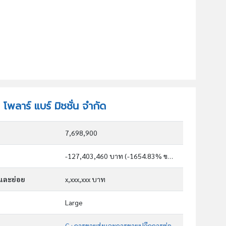
 โพลาร์ แบร์ มิชชั่น จำกัด
7,698,900
-127,403,460 บาท (-1654.83% ของทุน)
กและย่อย
x,xxx,xxx บาท
Large
G : การขายส่งและการขายปลีกการซ่อมยานยนต์และ จักรยานยนต์