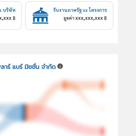
x บริษัท
รับงานภาครัฐ xx โครงการ
x,xxx
xxx,xxx,xxx
฿
มูลค่า
฿
ลาร์ แบร์ มิชชั่น จำกัด