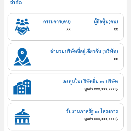
จำกัด
กรรมการ(คน)
ผู้ถือหุ้น(คน)
xx
xx
จำนวนบริษัทที่อยู่เดียวกัน (บริษัท)
xx
ลงทุนในบริษัทอื่น xx บริษัท
xxx,xxx,xxx
มูลค่า
฿
รับงานภาครัฐ xx โครงการ
xxx,xxx,xxx
มูลค่า
฿