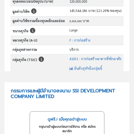
ทุนจดทะเบียนปัจจุบัน (บาท)
120,000,000
145,544,186 บาท (121.29% ของทุน)
มูลค่าบริษัท
มูลค่าบริษัทรวมที่ลงทุนหลักและย่อย
x,xxx,xxx บาท
Large
ขนาดธุรกิจ
หมวดธุรกิจ (A-U)
F : การก่อสร้าง
กลุ่มอุตสาหกรรม
บริการ
41001 : การก่อสร้างอาคารที่พักอาศัย
กลุ่มธุรกิจ (TSIC)
อันดับธุรกิจในกลุ่มนี้
รับเหมาก่อสร้างทั่วไป
วัตถุประสงค์
กรรมการและผู้มีอำนาจลงนาม SSI DEVELOPMENT
COMPANY LIMITED
ดูฟรี..! เมื่อคุณเข้าสู่ระบบ
กรุณาเข้าสู่ระบบก่อนการใช้งาน หรือ สมัคร
สมาชิก