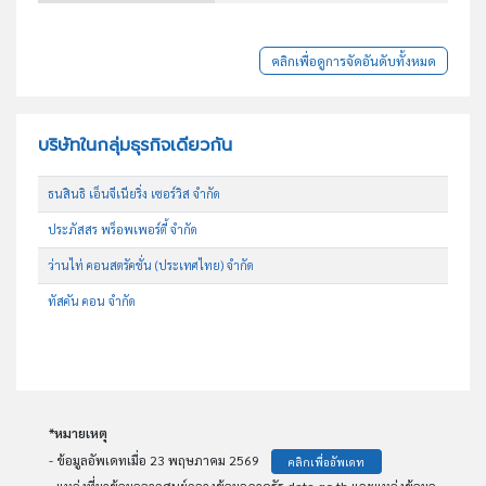
คลิกเพื่อดูการจัดอันดับทั้งหมด
บริษัทในกลุ่มธุรกิจเดียวกัน
ธนสินธิ เอ็นจีเนียริ่ง เซอร์วิส จำกัด
ประภัสสร พร็อพเพอร์ตี้ จำกัด
ว่านไท่ คอนสตรัคชั่น (ประเทศไทย) จำกัด
ทัสคัน คอน จำกัด
*หมายเหตุ
- ข้อมูลอัพเดทเมื่อ 23 พฤษภาคม 2569
คลิกเพื่ออัพเดท
- แหล่งที่มาข้อมูลจากศูนย์กลางข้อมูลภาครัฐ data.go.th และแหล่งข้อมูล