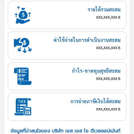
รายได้รวมสะสม
xxx,xxx,xxx
฿
ค่าใช้จ่ายในการดำเนินงานสะสม
xxx,xxx,xxx
฿
กำไร-ขาดทุนสุทธิสะสม
xxx,xxx,xxx
฿
การจ่ายภาษีเงินได้สะสม
xxx,xxx,xxx
฿
ข้อมูลที่น่าสนใจของ บริษัท เอส เอส ไอ ดีเวลลอปเม้นท์