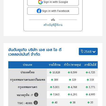
Sign in with Google
Sign in with Facebook
หรือ
สร้างบัญชีผู้ใช้งาน
อันดับธุรกิจ บริษัท เอส เอส ไอ ดี
ปี 2568
เวลลอปเม้นท์ จำกัด
ประเภท
รายได้รวม
กำไร (ขาดทุน)
ภาษีเงินได้
สินทร
ประเทศไทย
10,828
8,599
6,725
1
กรุงเทพมหานครและปริมณฑล
389
329
319
กรุงเทพมหานคร
5,001
4,768
3,771
1
7,063
6,291
4,995
1
หมวดธุรกิจ : F
40
38
35
TSIC :
41001