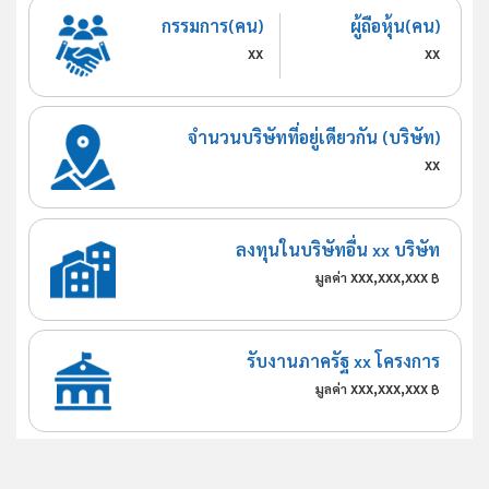
กรรมการ(คน)
ผู้ถือหุ้น(คน)
xx
xx
จำนวนบริษัทที่อยู่เดียวกัน (บริษัท)
xx
ลงทุนในบริษัทอื่น xx บริษัท
xxx,xxx,xxx
มูลค่า
฿
รับงานภาครัฐ xx โครงการ
xxx,xxx,xxx
มูลค่า
฿