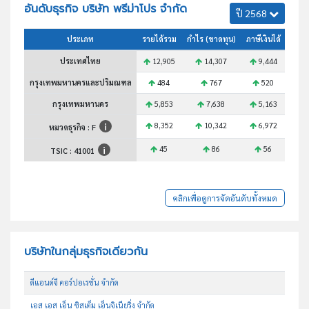
อันดับธุรกิจ บริษัท พรีม่าโปร จำกัด
ปี 2568
ประเภท
รายได้รวม
กำไร (ขาดทุน)
ภาษีเงินได้
สินทร
ประเทศไทย
12,905
14,307
9,444
2
กรุงเทพมหานครและปริมณฑล
484
767
520
กรุงเทพมหานคร
5,853
7,638
5,163
1
8,352
10,342
6,972
1
หมวดธุรกิจ : F
45
86
56
TSIC :
41001
คลิกเพื่อดูการจัดอันดับทั้งหมด
บริษัทในกลุ่มธุรกิจเดียวกัน
ดีแอนด์จี คอร์ปอเรชั่น จำกัด
เอส เอส เอ็น ซิสเต็ม เอ็นจิเนียริ่ง จำกัด