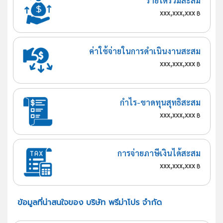
รายได้รวมสะสม
xxx,xxx,xxx
฿
ค่าใช้จ่ายในการดำเนินงานสะสม
xxx,xxx,xxx
฿
กำไร-ขาดทุนสุทธิสะสม
xxx,xxx,xxx
฿
การจ่ายภาษีเงินได้สะสม
xxx,xxx,xxx
฿
ข้อมูลที่น่าสนใจของ บริษัท พรีม่าโปร จำกัด