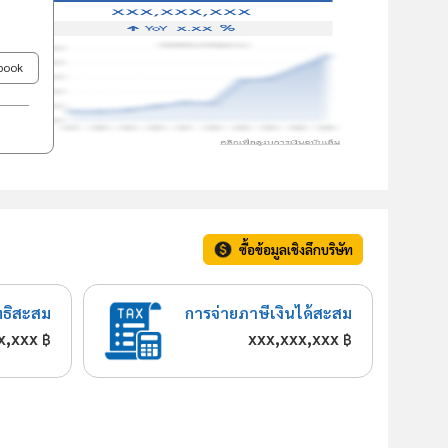
ebook
ซื้อข้อมูลเชิงลึกบริษัท
ทธิสะสม
การจ่ายภาษีเงินได้สะสม
x,xxx
xxx,xxx,xxx
฿
฿