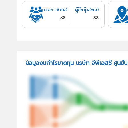
กรรมการ(คน)
ผู้ถือหุ้น(คน)
xx
xx
ข้อมูลงบกำไรขาดทุน บริษัท จีพีเอสซี ศูนย์บ