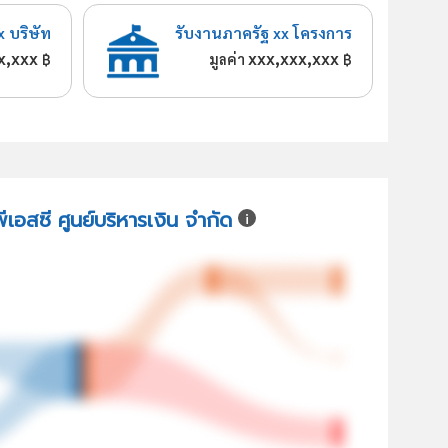
x บริษัท
รับงานภาครัฐ xx โครงการ
x,xxx
xxx,xxx,xxx
฿
มูลค่า
฿
พีเอสซี ศูนย์บริหารเงิน จำกัด