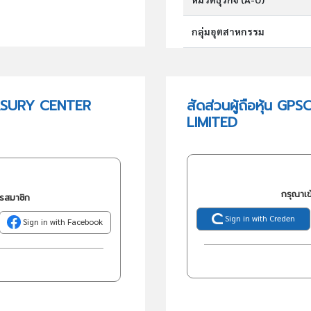
กลุ่มอุตสาหกรรม
กลุ่มธุรกิจ (TSIC)
EASURY CENTER
สัดส่วนผู้ถือหุ้น
LIMITED
วัตถุประสงค์
กรุณาเข
ครสมาชิก
Sign in with Creden
Sign in with Facebook