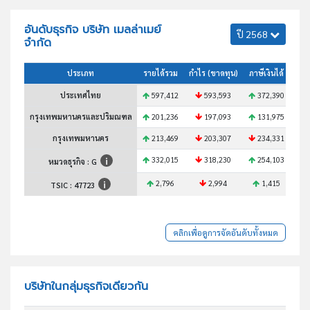
อันดับธุรกิจ บริษัท เมลล่าเมย์
ปี 2568
จำกัด
ประเภท
รายได้รวม
กำไร (ขาดทุน)
ภาษีเงินได้
สินท
ประเทศไทย
597,412
593,593
372,390
6
กรุงเทพมหานครและปริมณฑล
201,236
197,093
131,975
2
กรุงเทพมหานคร
213,469
203,307
234,331
332,015
318,230
254,103
3
หมวดธุรกิจ : G
2,796
2,994
1,415
TSIC :
47723
คลิกเพื่อดูการจัดอันดับทั้งหมด
บริษัทในกลุ่มธุรกิจเดียวกัน