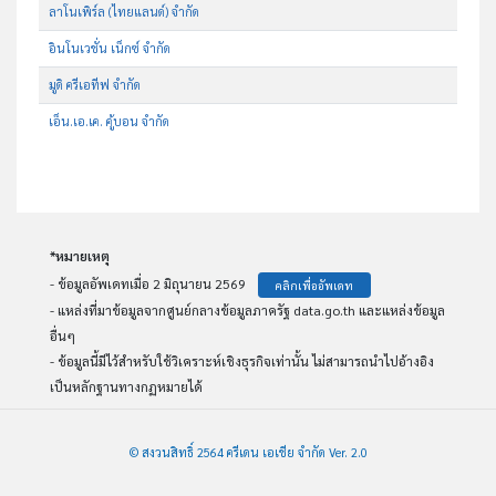
ลาโนเพิร์ล (ไทยแลนด์) จำกัด
อินโนเวชั่น เน็กซ์ จำกัด
มูดิ ครีเอทีฟ จำกัด
เอ็น.เอ.เค. คู้บอน จำกัด
*หมายเหตุ
- ข้อมูลอัพเดทเมื่อ 2 มิถุนายน 2569
คลิกเพื่ออัพเดท
- แหล่งที่มาข้อมูลจากศูนย์กลางข้อมูลภาครัฐ data.go.th และแหล่งข้อมูล
อื่นๆ
- ข้อมูลนี้มีไว้สำหรับใช้วิเคราะห์เชิงธุรกิจเท่านั้น ไม่สามารถนำไปอ้างอิง
เป็นหลักฐานทางกฏหมายได้
© สงวนสิทธิ์ 2564 ครีเดน เอเชีย จำกัด Ver. 2.0