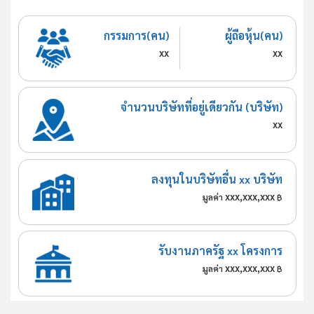
กรรมการ(คน)
ผู้ถือหุ้น(คน)
xx
xx
จำนวนบริษัทที่อยู่เดียวกัน (บริษัท)
xx
ลงทุนในบริษัทอื่น xx บริษัท
xxx,xxx,xxx
มูลค่า
฿
รับงานภาครัฐ xx โครงการ
xxx,xxx,xxx
มูลค่า
฿