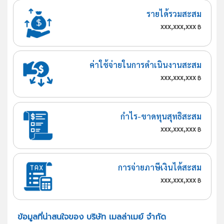
รายได้รวมสะสม
xxx,xxx,xxx
฿
ค่าใช้จ่ายในการดำเนินงานสะสม
xxx,xxx,xxx
฿
กำไร-ขาดทุนสุทธิสะสม
xxx,xxx,xxx
฿
การจ่ายภาษีเงินได้สะสม
xxx,xxx,xxx
฿
ข้อมูลที่น่าสนใจของ บริษัท เมลล่าเมย์ จำกัด