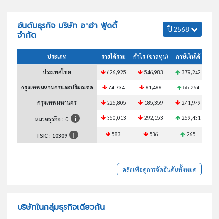
อันดับธุรกิจ บริษัท อาฮ่า ฟู้ดดี้
ปี 2568
จำกัด
ประเภท
รายได้รวม
กำไร (ขาดทุน)
ภาษีเงินได้
สินท
ประเทศไทย
626,925
546,983
379,242
6
กรุงเทพมหานครและปริมณฑล
74,734
61,466
55,254
กรุงเทพมหานคร
225,805
185,359
241,949
350,013
292,153
259,431
3
หมวดธุรกิจ : C
583
536
265
TSIC :
10309
คลิกเพื่อดูการจัดอันดับทั้งหมด
บริษัทในกลุ่มธุรกิจเดียวกัน