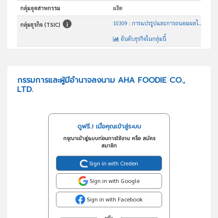
กลุ่มอุตสาหกรรม
ผลิต
10309 : การแปรรูปและการถนอมผลไม้และผักด้วยวิธีอื่นๆซึ่งมิได้ จัดประเภทไว้ในที่อื่น
กลุ่มธุรกิจ (TSIC)
อันดับธุรกิจในกลุ่มนี้
ขายปลีกผัก ผลไม้ ทั้งชนิดสด แช่เย็นหรือแช่แข็ง ผลิตภัณฑ์ที่ผ่านกระบวนการถนอมและแปรรูปจากผลไม้และผัก
วัตถุประสงค์
กรรมการและผู้มีอำนาจลงนาม AHA FOODIE CO.,
LTD.
ดูฟรี..! เมื่อคุณเข้าสู่ระบบ
กรุณาเข้าสู่ระบบก่อนการใช้งาน หรือ สมัคร
สมาชิก
Sign in with Creden
Sign in with Google
Sign in with Facebook
หรือ