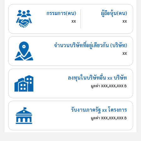
กรรมการ(คน)
ผู้ถือหุ้น(คน)
xx
xx
จำนวนบริษัทที่อยู่เดียวกัน (บริษัท)
xx
ลงทุนในบริษัทอื่น xx บริษัท
xxx,xxx,xxx
มูลค่า
฿
รับงานภาครัฐ xx โครงการ
xxx,xxx,xxx
มูลค่า
฿