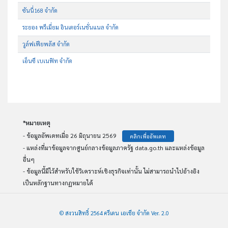
ซันนี่168 จำกัด
ระยอง พรีเมี่ยม อินเตอร์เนชั่นแนล จำกัด
วูล์ฟเฟียพลัส จำกัด
เอ็นซี เบเนฟิท จำกัด
*หมายเหตุ
- ข้อมูลอัพเดทเมื่อ 26 มิถุนายน 2569
คลิกเพื่ออัพเดท
- แหล่งที่มาข้อมูลจากศูนย์กลางข้อมูลภาครัฐ data.go.th และแหล่งข้อมูล
อื่นๆ
- ข้อมูลนี้มีไว้สำหรับใช้วิเคราะห์เชิงธุรกิจเท่านั้น ไม่สามารถนำไปอ้างอิง
เป็นหลักฐานทางกฏหมายได้
© สงวนสิทธิ์ 2564 ครีเดน เอเชีย จำกัด Ver. 2.0