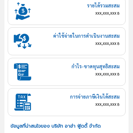
รายได้รวมสะสม
xxx,xxx,xxx
฿
ค่าใช้จ่ายในการดำเนินงานสะสม
xxx,xxx,xxx
฿
กำไร-ขาดทุนสุทธิสะสม
xxx,xxx,xxx
฿
การจ่ายภาษีเงินได้สะสม
xxx,xxx,xxx
฿
ข้อมูลที่น่าสนใจของ บริษัท อาฮ่า ฟู้ดดี้ จำกัด