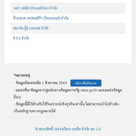
วอร่า พลัส (ประเทศไทย) จำกัด
ซี.เอส.เค. คอสเมติก้า (ไทยแลนด์) จำกัด
สมาร์ท กู๊ด เวลเนส จำกัด
ดิ 5.0 จำกัด
*หมายเหตุ
- ข้อมูลอัพเดทเมื่อ 1 สิงหาคม 2569
คลิกเพื่ออัพเดท
- แหล่งที่มาข้อมูลจากศูนย์กลางข้อมูลภาครัฐ data.go.th และแหล่งข้อมูล
อื่นๆ
- ข้อมูลนี้มีไว้สำหรับใช้วิเคราะห์เชิงธุรกิจเท่านั้น ไม่สามารถนำไปอ้างอิง
เป็นหลักฐานทางกฏหมายได้
© สงวนสิทธิ์ 2564 ครีเดน เอเชีย จำกัด Ver. 2.0