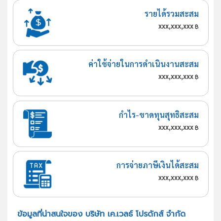
รายได้รวมสะสม
xxx,xxx,xxx
฿
ค่าใช้จ่ายในการดำเนินงานสะสม
xxx,xxx,xxx
฿
กำไร-ขาดทุนสุทธิสะสม
xxx,xxx,xxx
฿
การจ่ายภาษีเงินได้สะสม
xxx,xxx,xxx
฿
ข้อมูลที่น่าสนใจของ บริษัท เค.เวลธ์ โปรดักส์ จำกัด