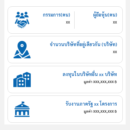
กรรมการ(คน)
ผู้ถือหุ้น(คน)
xx
xx
จำนวนบริษัทที่อยู่เดียวกัน (บริษัท)
xx
ลงทุนในบริษัทอื่น xx บริษัท
xxx,xxx,xxx
มูลค่า
฿
รับงานภาครัฐ xx โครงการ
xxx,xxx,xxx
มูลค่า
฿