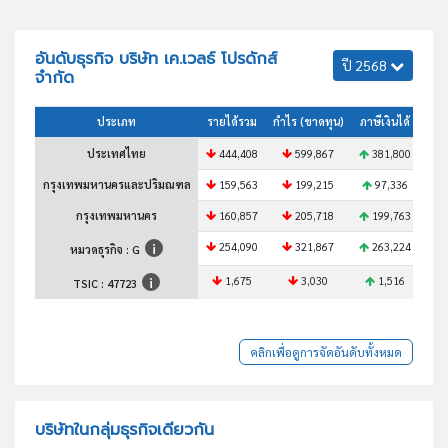
อันดับธุรกิจ บริษัท เค.เวลธ์ โปรดักส์
ปี 2568
จำกัด
ประเภท
รายได้รวม
กำไร (ขาดทุน)
ภาษีเงินได้
สินท
ประเทศไทย
444,408
599,867
381,800
5
กรุงเทพมหานครและปริมณฑล
159,563
199,215
97,336
1
กรุงเทพมหานคร
160,857
205,718
199,763
254,090
321,867
263,224
3
หมวดธุรกิจ : G
1,675
3,030
1,516
TSIC :
47723
คลิกเพื่อดูการจัดอันดับทั้งหมด
บริษัทในกลุ่มธุรกิจเดียวกัน