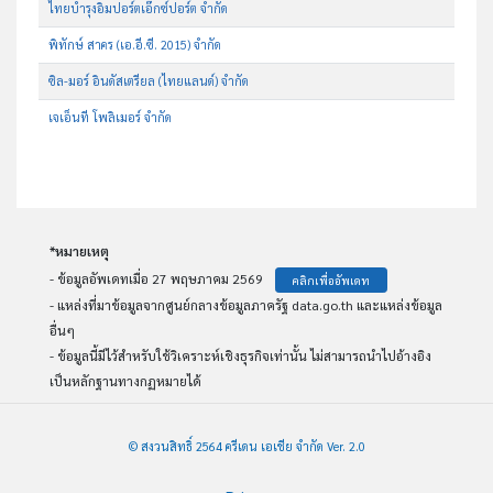
ไทยบำรุงอิมปอร์ตเอ๊กซ์ปอร์ต จำกัด
พิทักษ์ สาคร (เอ.อี.ซี. 2015) จำกัด
ซิล-มอร์ อินดัสเตรียล (ไทยแลนด์) จำกัด
เจเอ็นที โพลิเมอร์ จำกัด
*หมายเหตุ
- ข้อมูลอัพเดทเมื่อ 27 พฤษภาคม 2569
คลิกเพื่ออัพเดท
- แหล่งที่มาข้อมูลจากศูนย์กลางข้อมูลภาครัฐ data.go.th และแหล่งข้อมูล
อื่นๆ
- ข้อมูลนี้มีไว้สำหรับใช้วิเคราะห์เชิงธุรกิจเท่านั้น ไม่สามารถนำไปอ้างอิง
เป็นหลักฐานทางกฏหมายได้
© สงวนสิทธิ์ 2564 ครีเดน เอเชีย จำกัด Ver. 2.0