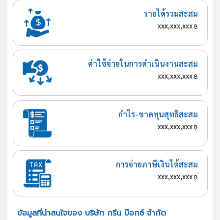
รายได้รวมสะสม
xxx,xxx,xxx
฿
ค่าใช้จ่ายในการดำเนินงานสะสม
xxx,xxx,xxx
฿
กำไร-ขาดทุนสุทธิสะสม
xxx,xxx,xxx
฿
การจ่ายภาษีเงินได้สะสม
xxx,xxx,xxx
฿
ข้อมูลที่น่าสนใจของ บริษัท กรีน บ๊อกซ์ จำกัด