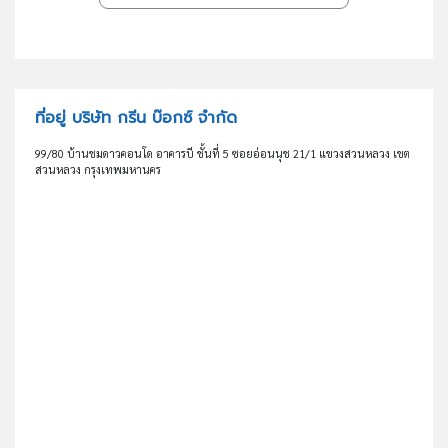
ที่อยู่ บริษัท กรีน บ๊อกซ์ จำกัด
99/80 บ้านชมดาวคอนโด อาคารบี ชั้นที่ 5 ซอยอ่อนนุช 21/1 แขวงสวนหลวง เขต
สวนหลวง กรุงเทพมหานคร