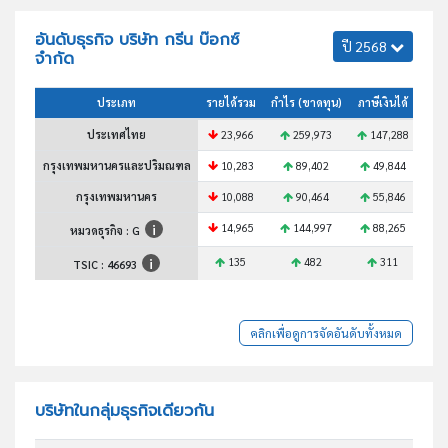
อันดับธุรกิจ บริษัท กรีน บ๊อกซ์
ปี 2568
จำกัด
ประเภท
รายได้รวม
กำไร (ขาดทุน)
ภาษีเงินได้
สินท
ประเทศไทย
23,966
259,973
147,288
1
กรุงเทพมหานครและปริมณฑล
10,283
89,402
49,844
5
กรุงเทพมหานคร
10,088
90,464
55,846
7
14,965
144,997
88,265
1
หมวดธุรกิจ : G
135
482
311
TSIC :
46693
คลิกเพื่อดูการจัดอันดับทั้งหมด
บริษัทในกลุ่มธุรกิจเดียวกัน