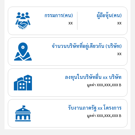
กรรมการ(คน)
ผู้ถือหุ้น(คน)
xx
xx
จำนวนบริษัทที่อยู่เดียวกัน (บริษัท)
xx
ลงทุนในบริษัทอื่น xx บริษัท
xxx,xxx,xxx
มูลค่า
฿
รับงานภาครัฐ xx โครงการ
xxx,xxx,xxx
มูลค่า
฿