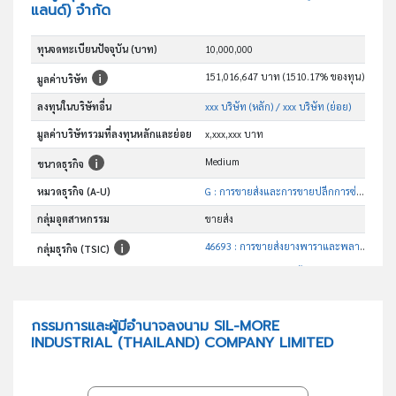
แลนด์) จำกัด
ทุนจดทะเบียนปัจจุบัน (บาท)
10,000,000
151,016,647 บาท (1510.17% ของทุน)
มูลค่าบริษัท
ลงทุนในบริษัทอื่น
xxx บริษัท (หลัก)
/ xxx บริษัท (ย่อย)
มูลค่าบริษัทรวมที่ลงทุนหลักและย่อย
x,xxx,xxx บาท
Medium
ขนาดธุรกิจ
หมวดธุรกิจ (A-U)
G : การขายส่งและการขายปลีกการซ่อมยานยนต์และ จักรยานยนต์
กลุ่มอุตสาหกรรม
ขายส่ง
46693 : การขายส่งยางพาราและพลาสติกขั้นต้น
กลุ่มธุรกิจ (TSIC)
อันดับธุรกิจในกลุ่มนี้
การขายส่งยางพาราและพลาสติกขั้นต้น
วัตถุประสงค์
กรรมการและผู้มีอำนาจลงนาม SIL-MORE
INDUSTRIAL (THAILAND) COMPANY LIMITED