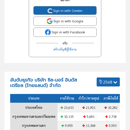
สมาชิก
Sign in with Creden
Sign in with Google
Sign in with Facebook
หรือ
สร้างบัญชีผู้ใช้งาน
อันดับธุรกิจ บริษัท ซิล-มอร์ อินดัส
ปี 2568
เตรียล (ไทยแลนด์) จำกัด
ประเภท
รายได้รวม
กำไร (ขาดทุน)
ภาษีเงินได้
สินทร
ประเทศไทย
23,633
21,901
10,282
3
กรุงเทพมหานครและปริมณฑล
10,115
5,681
2,718
กรุงเทพมหานคร
9,955
11,368
5,593
1