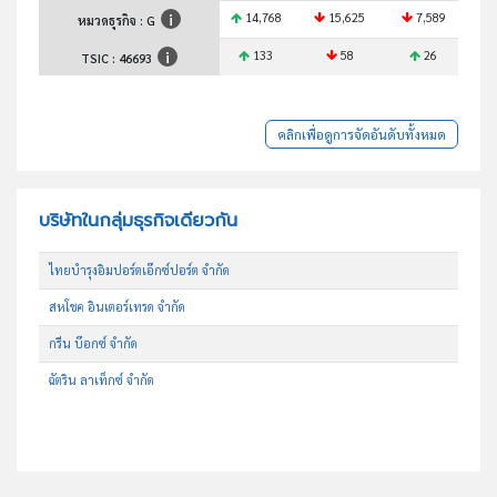
14,768
15,625
7,589
2
หมวดธุรกิจ : G
133
58
26
TSIC :
46693
คลิกเพื่อดูการจัดอันดับทั้งหมด
บริษัทในกลุ่มธุรกิจเดียวกัน
ไทยบำรุงอิมปอร์ตเอ๊กซ์ปอร์ต จำกัด
สหโชค อินเตอร์เทรด จำกัด
กรีน บ๊อกซ์ จำกัด
ฉัตริน ลาเท็กซ์ จำกัด