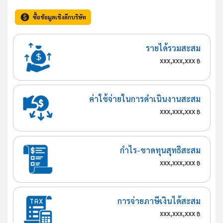
ซื้อข้อมูลเชิงลึกบริษัท
รายได้รวมสะสม
xxx,xxx,xxx
฿
ค่าใช้จ่ายในการดำเนินงานสะสม
xxx,xxx,xxx
฿
กำไร-ขาดทุนสุทธิสะสม
xxx,xxx,xxx
฿
การจ่ายภาษีเงินได้สะสม
xxx,xxx,xxx
฿