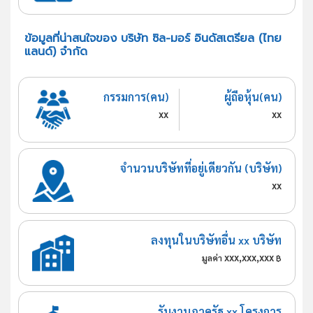
ข้อมูลที่น่าสนใจของ บริษัท ซิล-มอร์ อินดัสเตรียล (ไทย
แลนด์) จำกัด
กรรมการ(คน)
ผู้ถือหุ้น(คน)
xx
xx
จำนวนบริษัทที่อยู่เดียวกัน (บริษัท)
xx
ลงทุนในบริษัทอื่น xx บริษัท
xxx,xxx,xxx
มูลค่า
฿
รับงานภาครัฐ xx โครงการ