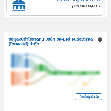
xxx,xxx,xxx
มูลค่า
฿
ข้อมูลงบกำไรขาดทุน บริษัท ซิล-มอร์ อินดัสเตรียล
(ไทยแลนด์) จำกัด
คลิกเพื่อดูเพิ่มเติม