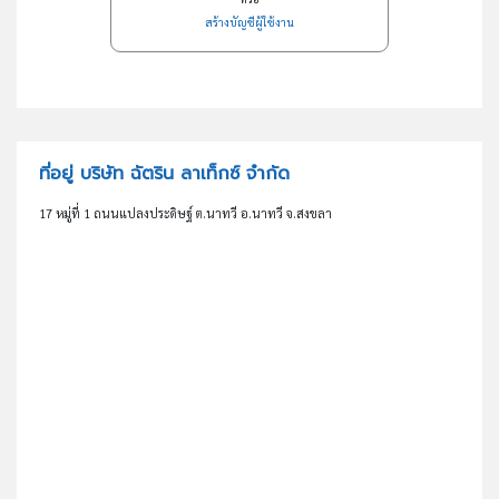
สร้างบัญชีผู้ใช้งาน
ที่อยู่ บริษัท ฉัตริน ลาเท็กซ์ จำกัด
17 หมู่ที่ 1 ถนนแปลงประดิษฐ์ ต.นาทวี อ.นาทวี จ.สงขลา