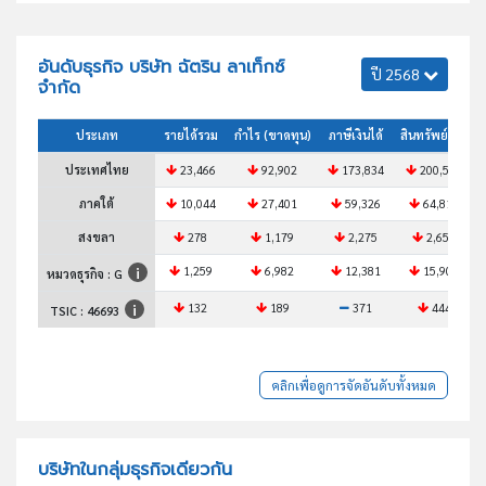
อันดับธุรกิจ บริษัท ฉัตริน ลาเท็กซ์
ปี 2568
จำกัด
ประเภท
รายได้รวม
กำไร (ขาดทุน)
ภาษีเงินได้
สินทรัพย์รวม
ประเทศไทย
23,466
92,902
173,834
200,581
ภาคใต้
10,044
27,401
59,326
64,816
สงขลา
278
1,179
2,275
2,651
1,259
6,982
12,381
15,902
หมวดธุรกิจ : G
132
189
371
444
TSIC :
46693
คลิกเพื่อดูการจัดอันดับทั้งหมด
บริษัทในกลุ่มธุรกิจเดียวกัน