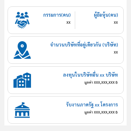
กรรมการ(คน)
ผู้ถือหุ้น(คน)
xx
xx
จำนวนบริษัทที่อยู่เดียวกัน (บริษัท)
xx
ลงทุนในบริษัทอื่น xx บริษัท
xxx,xxx,xxx
มูลค่า
฿
รับงานภาครัฐ xx โครงการ
xxx,xxx,xxx
มูลค่า
฿