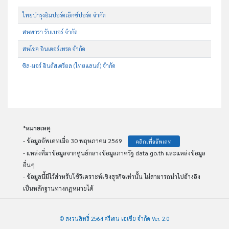
ไทยบำรุงอิมปอร์ตเอ๊กซ์ปอร์ต จำกัด
สหพารา รับเบอร์ จำกัด
สหโชค อินเตอร์เทรด จำกัด
ซิล-มอร์ อินดัสเตรียล (ไทยแลนด์) จำกัด
*หมายเหตุ
- ข้อมูลอัพเดทเมื่อ 30 พฤษภาคม 2569
คลิกเพื่ออัพเดท
- แหล่งที่มาข้อมูลจากศูนย์กลางข้อมูลภาครัฐ data.go.th และแหล่งข้อมูล
อื่นๆ
- ข้อมูลนี้มีไว้สำหรับใช้วิเคราะห์เชิงธุรกิจเท่านั้น ไม่สามารถนำไปอ้างอิง
เป็นหลักฐานทางกฏหมายได้
© สงวนสิทธิ์ 2564 ครีเดน เอเชีย จำกัด Ver. 2.0