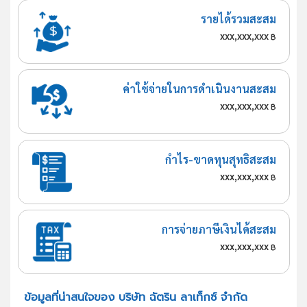
รายได้รวมสะสม
xxx,xxx,xxx
฿
ค่าใช้จ่ายในการดำเนินงานสะสม
xxx,xxx,xxx
฿
กำไร-ขาดทุนสุทธิสะสม
xxx,xxx,xxx
฿
การจ่ายภาษีเงินได้สะสม
xxx,xxx,xxx
฿
ข้อมูลที่น่าสนใจของ บริษัท ฉัตริน ลาเท็กซ์ จำกัด