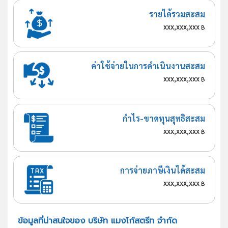
รายได้รวมสะสม
xxx,xxx,xxx
฿
ค่าใช้จ่ายในการดำเนินงานสะสม
xxx,xxx,xxx
฿
กำไร-ขาดทุนสุทธิสะสม
xxx,xxx,xxx
฿
การจ่ายภาษีเงินได้สะสม
xxx,xxx,xxx
฿
ข้อมูลที่น่าสนใจของ บริษัท แมงโก้สตรีท จำกัด