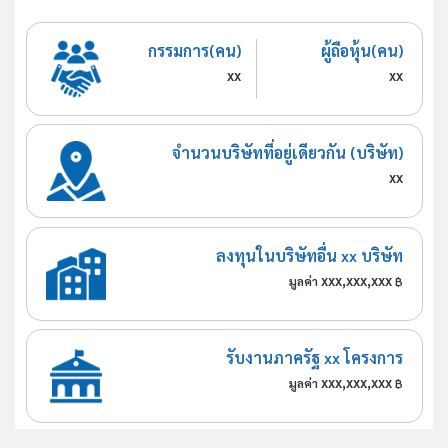
กรรมการ(คน)
ผู้ถือหุ้น(คน)
xx
xx
จำนวนบริษัทที่อยู่เดียวกัน (บริษัท)
xx
ลงทุนในบริษัทอื่น xx บริษัท
xxx,xxx,xxx
มูลค่า
฿
รับงานภาครัฐ xx โครงการ
xxx,xxx,xxx
มูลค่า
฿