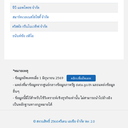
จีบี แอพโพรช จำกัด
สมาร์ทเวลเนสโซไซตี้ จำกัด
คริสตัล กรีนโนเวทีฟ จำกัด
ธนันท์ชัย เรดิโอ
*หมายเหตุ
- ข้อมูลอัพเดทเมื่อ 1 มิถุนายน 2569
คลิกเพื่ออัพเดท
- แหล่งที่มาข้อมูลจากศูนย์กลางข้อมูลภาครัฐ data.go.th และแหล่งข้อมูล
อื่นๆ
- ข้อมูลนี้มีไว้สำหรับใช้วิเคราะห์เชิงธุรกิจเท่านั้น ไม่สามารถนำไปอ้างอิง
เป็นหลักฐานทางกฏหมายได้
© สงวนสิทธิ์ 2564 ครีเดน เอเชีย จำกัด Ver. 2.0