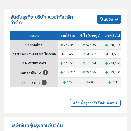
อันดับธุรกิจ บริษัท แมงโก้สตรีท
ปี 2568
จำกัด
ประเภท
รายได้รวม
กำไร (ขาดทุน)
ภาษีเงินได้
สินท
ประเทศไทย
452,066
544,750
388,107
6
กรุงเทพมหานครและปริมณฑล
38,654
49,215
51,535
กรุงเทพมหานคร
163,538
185,249
204,006
2
258,226
291,362
269,330
3
หมวดธุรกิจ : M
512
608
533
TSIC :
73102
คลิกเพื่อดูการจัดอันดับทั้งหมด
บริษัทในกลุ่มธุรกิจเดียวกัน