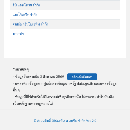
จีบี แอพโพรช จำกัด
แมงโก้สตรีท จำกัด
คริสตัล กรีนโนเวทีฟ จำกัด
มาลาคำ
*หมายเหตุ
- ข้อมูลอัพเดทเมื่อ 3 สิงหาคม 2569
คลิกเพื่ออัพเดท
- แหล่งที่มาข้อมูลจากศูนย์กลางข้อมูลภาครัฐ data.go.th และแหล่งข้อมูล
อื่นๆ
- ข้อมูลนี้มีไว้สำหรับใช้วิเคราะห์เชิงธุรกิจเท่านั้น ไม่สามารถนำไปอ้างอิง
เป็นหลักฐานทางกฏหมายได้
© สงวนสิทธิ์ 2564 ครีเดน เอเชีย จำกัด Ver. 2.0