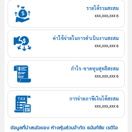
รายได้รวมสะสม
xxx,xxx,xxx
฿
ค่าใช้จ่ายในการดำเนินงานสะสม
xxx,xxx,xxx
฿
กำไร-ขาดทุนสุทธิสะสม
xxx,xxx,xxx
฿
การจ่ายภาษีเงินได้สะสม
xxx,xxx,xxx
฿
ข้อมูลที่น่าสนใจของ ห้างหุ้นส่วนจำกัด ธนันท์ชัย เรดิโอ