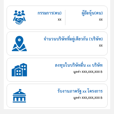
กรรมการ(คน)
ผู้ถือหุ้น(คน)
xx
xx
จำนวนบริษัทที่อยู่เดียวกัน (บริษัท)
xx
ลงทุนในบริษัทอื่น xx บริษัท
xxx,xxx,xxx
มูลค่า
฿
รับงานภาครัฐ xx โครงการ
xxx,xxx,xxx
มูลค่า
฿