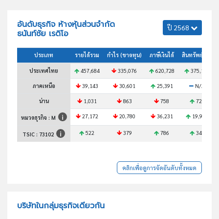
อันดับธุรกิจ ห้างหุ้นส่วนจำกัด
ปี 2568
ธนันท์ชัย เรดิโอ
ประเภท
รายได้รวม
กำไร (ขาดทุน)
ภาษีเงินได้
สินทรัพย์รวม
ประเทศไทย
457,684
335,076
620,728
375,191
ภาคเหนือ
39,143
30,601
25,391
N/A
น่าน
1,031
863
758
729
27,172
20,780
36,231
19,998
หมวดธุรกิจ : M
522
379
786
347
TSIC :
73102
คลิกเพื่อดูการจัดอันดับทั้งหมด
บริษัทในกลุ่มธุรกิจเดียวกัน