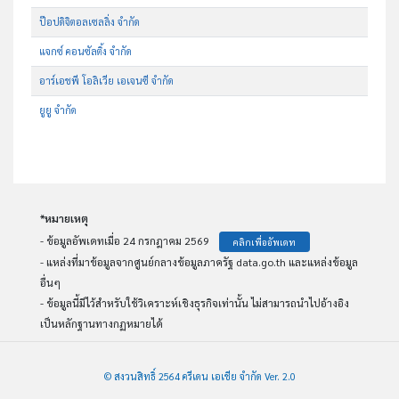
ป๊อปดิจิตอลเซลลิ่ง จำกัด
แจกซ์ คอนซัลติ้ง จำกัด
อาร์เอชพี โอลิเวีย เอเจนซี จำกัด
ยูยู จำกัด
*หมายเหตุ
- ข้อมูลอัพเดทเมื่อ 24 กรกฎาคม 2569
คลิกเพื่ออัพเดท
- แหล่งที่มาข้อมูลจากศูนย์กลางข้อมูลภาครัฐ data.go.th และแหล่งข้อมูล
อื่นๆ
- ข้อมูลนี้มีไว้สำหรับใช้วิเคราะห์เชิงธุรกิจเท่านั้น ไม่สามารถนำไปอ้างอิง
เป็นหลักฐานทางกฏหมายได้
© สงวนสิทธิ์ 2564 ครีเดน เอเชีย จำกัด Ver. 2.0