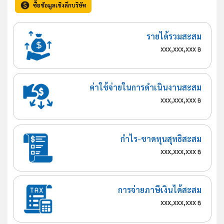
ซื้อข้อมูลเชิงลึกบริษัท
รายได้รวมสะสม
xxx,xxx,xxx
฿
ค่าใช้จ่ายในการดำเนินงานสะสม
xxx,xxx,xxx
฿
กำไร-ขาดทุนสุทธิสะสม
xxx,xxx,xxx
฿
การจ่ายภาษีเงินได้สะสม
xxx,xxx,xxx
฿