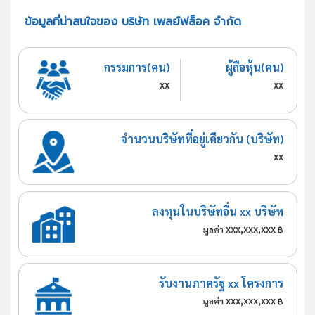
ข้อมูลที่น่าสนใจของ บริษัท เพลย์ฟล็อค จำกัด
กรรมการ(คน)
ผู้ถือหุ้น(คน)
xx
xx
จำนวนบริษัทที่อยู่เดียวกัน (บริษัท)
xx
ลงทุนในบริษัทอื่น xx บริษัท
xxx,xxx,xxx
มูลค่า
฿
รับงานภาครัฐ xx โครงการ
xxx,xxx,xxx
มูลค่า
฿