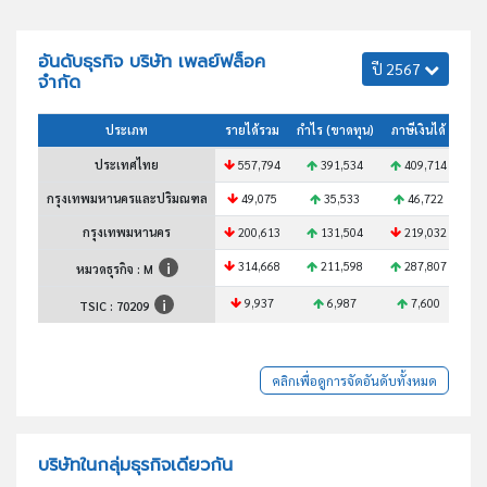
อันดับธุรกิจ บริษัท เพลย์ฟล็อค
ปี 2567
จำกัด
ประเภท
รายได้รวม
กำไร (ขาดทุน)
ภาษีเงินได้
สินท
ประเทศไทย
557,794
391,534
409,714
4
กรุงเทพมหานครและปริมณฑล
49,075
35,533
46,722
กรุงเทพมหานคร
200,613
131,504
219,032
1
314,668
211,598
287,807
2
หมวดธุรกิจ : M
9,937
6,987
7,600
TSIC :
70209
คลิกเพื่อดูการจัดอันดับทั้งหมด
บริษัทในกลุ่มธุรกิจเดียวกัน