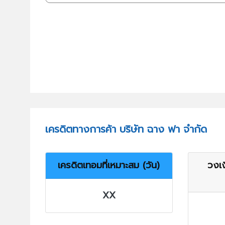
เครดิตทางการค้า บริษัท ฉาง ฟา จำกัด
เครดิตเทอมที่เหมาะสม (วัน)
วงเง
XX