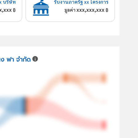
x บริษัท
รับงานภาครัฐ xx โครงการ
x,xxx
xxx,xxx,xxx
฿
มูลค่า
฿
ฉาง ฟา จำกัด