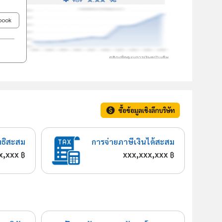
ebook
ซื้อข้อมูลเชิงลึกบริษัท
ทธิสะสม
การจ่ายภาษีเงินได้สะสม
x,xxx
xxx,xxx,xxx
฿
฿