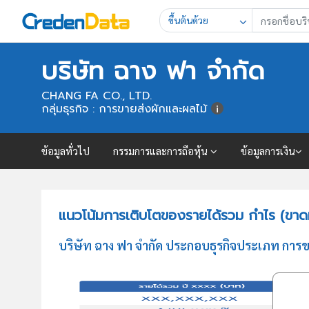
ขึ้นต้นด้วย
บริษัท ฉาง ฟา จำกัด
CHANG FA CO., LTD.
กลุ่มธุรกิจ : การขายส่งผักและผลไม้
ข้อมูลทั่วไป
กรรมการและการถือหุ้น
ข้อมูลการเงิน
แนวโน้มการเติบโตของรายได้รวม กำไร (ขาดท
บริษัท ฉาง ฟา จำกัด ประกอบธุรกิจประเภท การ