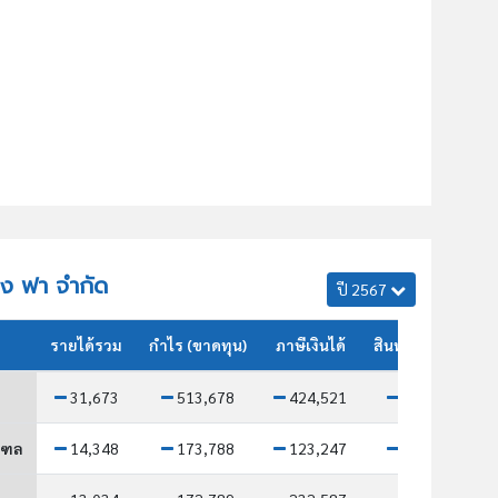
ฉาง ฟา จำกัด
ปี 2567
รายได้รวม
กำไร (ขาดทุน)
ภาษีเงินได้
สินทรัพย์รวม
31,673
513,678
424,521
81,651
ณฑล
14,348
173,788
123,247
23,437