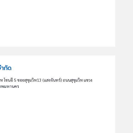
จำกัด
ีท โซนอี 5 ซอยสุขุมวิท13 (แสงจันทร์) ถนนสุขุมวิท แขวง
งเทพมหานคร