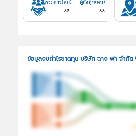
กรรมการ(คน)
ผู้ถือหุ้น(คน)
xx
xx
ข้อมูลงบกำไรขาดทุน บริษัท ฉาง ฟา จำกัด