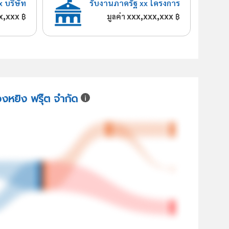
x บริษัท
รับงานภาครัฐ xx โครงการ
x,xxx
xxx,xxx,xxx
฿
มูลค่า
฿
วงหยิง ฟรุ๊ต จำกัด