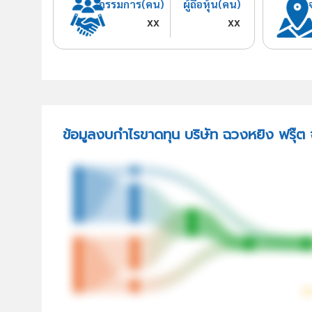
กรรมการ(คน)
ผู้ถือหุ้น(คน)
xx
xx
ข้อมูลงบกำไรขาดทุน บริษัท ฉวงหยิง ฟรุ๊ต 