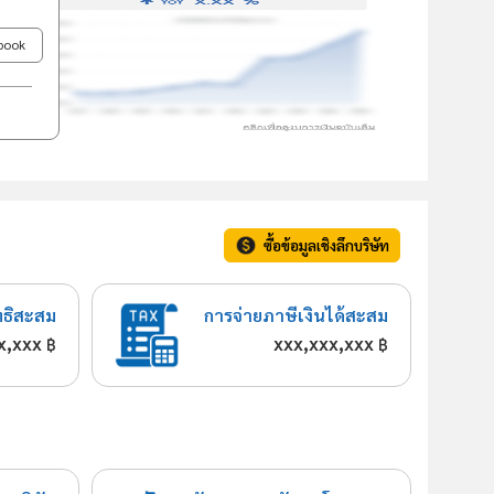
ebook
ซื้อข้อมูลเชิงลึกบริษัท
ทธิสะสม
การจ่ายภาษีเงินได้สะสม
x,xxx
xxx,xxx,xxx
฿
฿