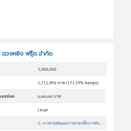
ท ฉวงหยิง ฟรุ๊ต จำกัด
1,000,000
1,711,856 บาท (171.19% ของทุน)
กและย่อย
x,xxx,xxx บาท
Large
G : การขายส่งและการขายปลีกการซ่อมยานยนต์และ จักรยานยนต์