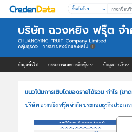
ขึ้นต้นด้วย
บริษัท ฉวงหยิง ฟรุ๊ต จำ
CHUANGYING FRUIT Company Limited
กลุ่มธุรกิจ : การขายส่งผักและผลไม้
ข้อมูลทั่วไป
กรรมการและการถือหุ้น
ข้อมูลการเงิน
แนวโน้มการเติบโตของรายได้รวม กำไร (ขาดทุ
บริษัท ฉวงหยิง ฟรุ๊ต จำกัด ประกอบธุรกิจประเ