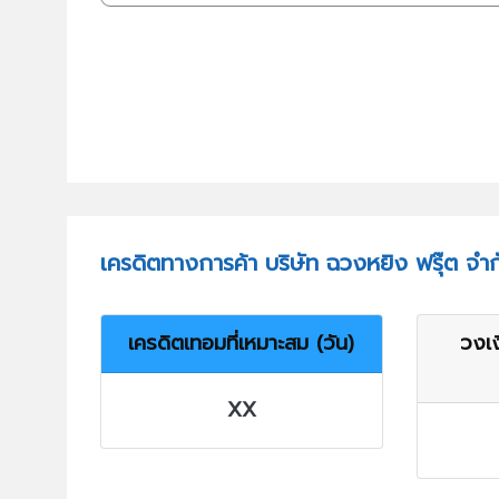
เครดิตทางการค้า บริษัท ฉวงหยิง ฟรุ๊ต จำก
เครดิตเทอมที่เหมาะสม (วัน)
วงเง
XX