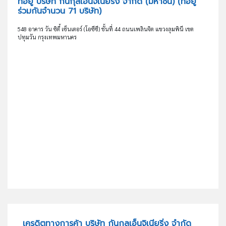
ที่อยู่ บริษัท กันกุลเอ็นจิเนียริ่ง จำกัด (มหาชน)
(ที่อยู่
ร่วมกันจำนวน 71 บริษัท)
548 อาคาร วัน ซิตี้ เซ็นเตอร์ (โอซีซี) ชั้นที่ 44 ถนนเพลินจิต แขวงลุมพินี เขต
ปทุมวัน กรุงเทพมหานคร
เครดิตทางการค้า บริษัท กันกุลเอ็นจิเนียริ่ง จำกัด