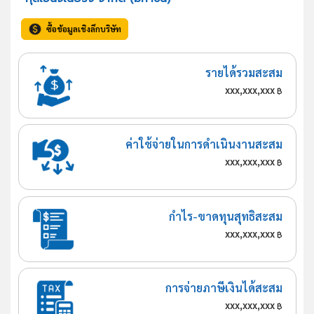
ซื้อข้อมูลเชิงลึกบริษัท
รายได้รวมสะสม
xxx,xxx,xxx
฿
ค่าใช้จ่ายในการดำเนินงานสะสม
xxx,xxx,xxx
฿
กำไร-ขาดทุนสุทธิสะสม
xxx,xxx,xxx
฿
การจ่ายภาษีเงินได้สะสม
xxx,xxx,xxx
฿