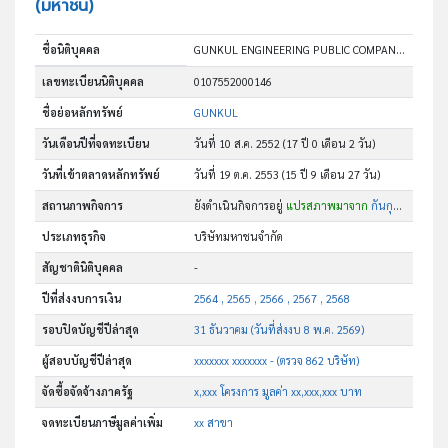
(มหาชน)
ชื่อนิติบุคคล
GUNKUL ENGINEERING PUBLIC COMPANY LIMITED
เลขทะเบียนนิติบุคคล
0107552000146
ชื่อย่อหลักทรัพย์
GUNKUL
วันเดือนปีที่จดทะเบียน
วันที่ 10 ส.ค. 2552
(17 ปี 0 เดือน 2 วัน)
วันที่เข้าตลาดหลักทรัพย์
วันที่ 19 ต.ค. 2553
(15 ปี 9 เดือน 27 วัน)
สถานภาพกิจการ
ยังดำเนินกิจการอยู่
แปรสภาพมาจาก
กันกุลเอ็นจิเนียริ่ง จำกัด
ประเภทธุรกิจ
บริษัทมหาชนจำกัด
สัญชาตินิติบุคคล
-
ปีที่ส่งงบการเงิน
2564 , 2565 , 2566 , 2567 , 2568
รอบปิดบัญชีปีล่าสุด
31 ธันวาคม (วันที่ส่งงบ 8 พ.ค. 2569)
ผู้สอบบัญชีปีล่าสุด
xxxxxxx xxxxxxx - (ตรวจ 862 บริษัท)
จัดซื้อจัดจ้างภาครัฐ
x,xxx โครงการ มูลค่า xx,xxx,xxx บาท
จดทะเบียนภาษีมูลค่าเพิ่ม
xx สาขา