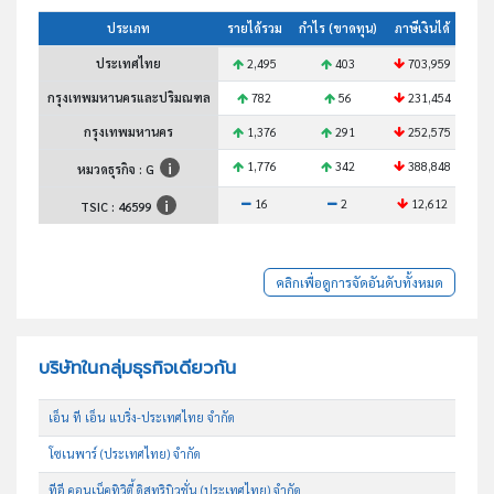
ประเภท
รายได้รวม
กำไร (ขาดทุน)
ภาษีเงินได้
สินท
ประเทศไทย
2,495
403
703,959
กรุงเทพมหานครและปริมณฑล
782
56
231,454
กรุงเทพมหานคร
1,376
291
252,575
1,776
342
388,848
หมวดธุรกิจ : G
16
2
12,612
TSIC :
46599
คลิกเพื่อดูการจัดอันดับทั้งหมด
บริษัทในกลุ่มธุรกิจเดียวกัน
เอ็น ที เอ็น แบริ่ง-ประเทศไทย จำกัด
โซเนพาร์ (ประเทศไทย) จำกัด
ทีอี คอนเน็คทิวิตี้ ดิสทริบิวชั่น (ประเทศไทย) จำกัด