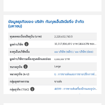
ข้อมูลธุรกิจของ บริษัท กันกุลเอ็นจิเนียริ่ง จำกัด
(มหาชน)
ทุนจดทะเบียนปัจจุบัน (บาท)
2,220,632,743.5
10,317,806,691 บาท (464.63% ของทุน)
มูลค่าบริษัท
ลงทุนในบริษัทอื่น
xxx บริษัท (หลัก)
/ xxx บริษัท (ย่อย)
มูลค่าบริษัทรวมที่ลงทุนหลักและย่อย
x,xxx,xxx บาท
Large
ขนาดธุรกิจ
หมวดธุรกิจ (A-U)
G : การขายส่งและการขายปลีกการซ่อมยานยนต์และ จักรยานยนต์
กลุ่มอุตสาหกรรม
ขายส่ง
46599 : การขายส่งเครื่องจักรและอุปกรณ์อื่นๆซึ่งมิได้จัดประเภทไว้ในที่อื่น
กลุ่มธุรกิจ (TSIC)
อันดับธุรกิจในกลุ่มนี้
ซื้อมา ขายไป ก่อสร้างโรงไฟฟ้าพลังงานแสงอาทิตย์
วัตถุประสงค์