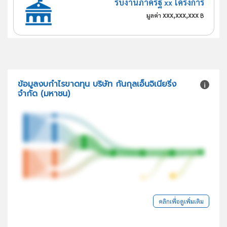
รับงานภาครัฐ xx โครงการ
xxx,xxx,xxx
มูลค่า
฿
ข้อมูลงบกำไรขาดทุน บริษัท กันกุลเอ็นจิเนียริ่ง
จำกัด (มหาชน)
คลิกเพื่อดูเพิ่มเติม