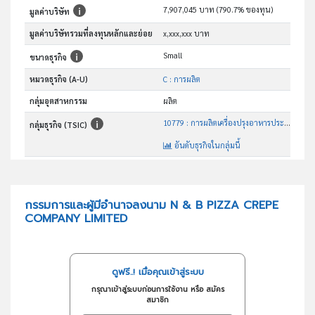
7,907,045 บาท (790.7% ของทุน)
มูลค่าบริษัท
มูลค่าบริษัทรวมที่ลงทุนหลักและย่อย
x,xxx,xxx บาท
Small
ขนาดธุรกิจ
หมวดธุรกิจ (A-U)
C : การผลิต
กลุ่มอุตสาหกรรม
ผลิต
10779 : การผลิตเครื่องปรุงอาหารประจำโต๊ะและเครื่องประกอบอาหาร อื่น ๆ ซึ่งมิได้จัดประเภทไว้ในที่อื่น
กลุ่มธุรกิจ (TSIC)
อันดับธุรกิจในกลุ่มนี้
ผลิตและจำหน่ายขนมและเครื่องดื่มทุกชนิด
วัตถุประสงค์
กรรมการและผู้มีอำนาจลงนาม N & B PIZZA CREPE
COMPANY LIMITED
ดูฟรี..! เมื่อคุณเข้าสู่ระบบ
กรุณาเข้าสู่ระบบก่อนการใช้งาน หรือ สมัคร
สมาชิก