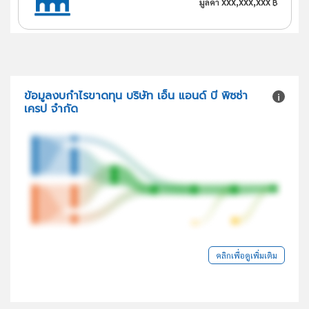
xxx,xxx,xxx
มูลค่า
฿
ข้อมูลงบกำไรขาดทุน บริษัท เอ็น แอนด์ บี พิซซ่า
เครป จำกัด
คลิกเพื่อดูเพิ่มเติม