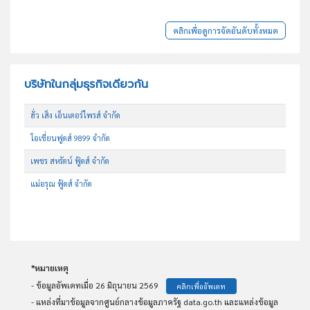
คลิกเพื่อดูการจัดอันดับทั้งหมด
บริษัทในกลุ่มธุรกิจเดียวกัน
ฮั่ว เส็ง เอ็นเตอร์ไพรส์ จำกัด
โอเชี่ยนฟูดส์ 9899 จำกัด
เพชร สหรัตน์ ฟู้ดส์ จำกัด
แม่อรุณ ฟู้ดส์ จำกัด
*หมายเหตุ
- ข้อมูลอัพเดทเมื่อ 26 มิถุนายน 2569
คลิกเพื่ออัพเดท
- แหล่งที่มาข้อมูลจากศูนย์กลางข้อมูลภาครัฐ data.go.th และแหล่งข้อมูล