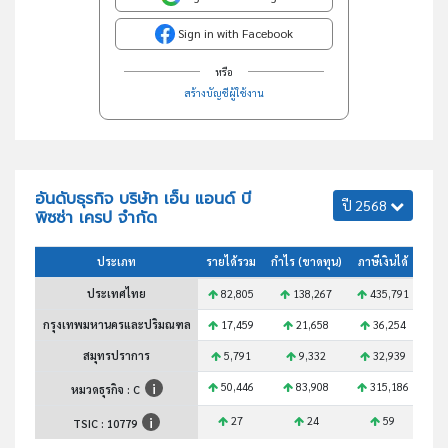
Sign in with Facebook
หรือ
สร้างบัญชีผู้ใช้งาน
อันดับธุรกิจ บริษัท เอ็น แอนด์ บี
ปี 2568
พิซซ่า เครป จำกัด
ประเภท
รายได้รวม
กำไร (ขาดทุน)
ภาษีเงินได้
สินท
ประเทศไทย
82,805
138,267
435,791
1
กรุงเทพมหานครและปริมณฑล
17,459
21,658
36,254
2
สมุทรปราการ
5,791
9,332
32,939
50,446
83,908
315,186
7
หมวดธุรกิจ : C
27
24
59
TSIC :
10779