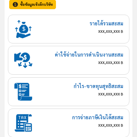
ซื้อข้อมูลเชิงลึกบริษัท
รายได้รวมสะสม
xxx,xxx,xxx
฿
ค่าใช้จ่ายในการดำเนินงานสะสม
xxx,xxx,xxx
฿
กำไร-ขาดทุนสุทธิสะสม
xxx,xxx,xxx
฿
การจ่ายภาษีเงินได้สะสม
xxx,xxx,xxx
฿