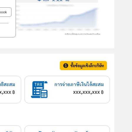
ebook
ซื้อข้อมูลเชิงลึกบริษัท
ทธิสะสม
การจ่ายภาษีเงินได้สะสม
x,xxx
xxx,xxx,xxx
฿
฿