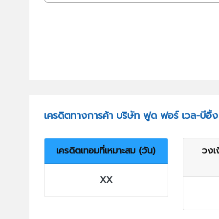
เครดิตทางการค้า บริษัท ฟูด ฟอร์ เวล-บีอิ้
เครดิตเทอมที่เหมาะสม (วัน)
วงเง
XX