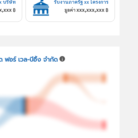
x บริษัท
รับงานภาครัฐ xx โครงการ
x,xxx
xxx,xxx,xxx
฿
มูลค่า
฿
ด ฟอร์ เวล-บีอิ้ง จำกัด