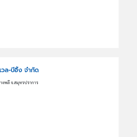
 เวล-บีอิ้ง จำกัด
.บางพลี จ.สมุทรปราการ