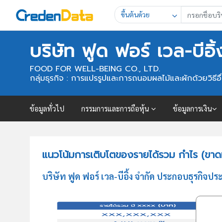
ขึ้นต้นด้วย
บริษัท ฟูด ฟอร์ เวล-บีอิ
FOOD FOR WELL-BEING CO., LTD.
กลุ่มธุรกิจ : การแปรรูปและการถนอมผลไม้และผักด้วยวิธีอื่นๆ 
ข้อมูลทั่วไป
กรรมการและการถือหุ้น
ข้อมูลการเงิน
แนวโน้มการเติบโตของรายได้รวม กำไร (ขาดทุ
บริษัท ฟูด ฟอร์ เวล-บีอิ้ง จำกัด ประกอบธุรกิจป