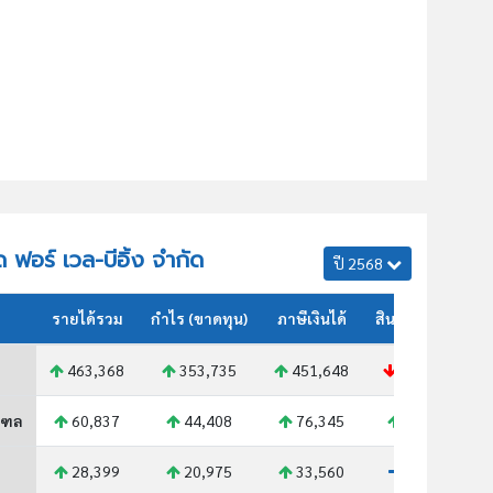
ด ฟอร์ เวล-บีอิ้ง จำกัด
ปี 2568
รายได้รวม
กำไร (ขาดทุน)
ภาษีเงินได้
สินทรัพย์รวม
463,368
353,735
451,648
652,707
ณฑล
60,837
44,408
76,345
76,020
28,399
20,975
33,560
36,185