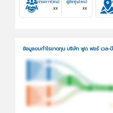
กรรมการ(คน)
ผู้ถือหุ้น(คน)
xx
xx
ข้อมูลงบกำไรขาดทุน บริษัท ฟูด ฟอร์ เวล-บี