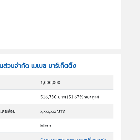
้นส่วนจำกัด เมเบล มาร์เก็ตติ้ง
1,000,000
516,730 บาท (51.67% ของทุน)
กและย่อย
x,xxx,xxx บาท
Micro
G : การขายส่งและการขายปลีกการซ่อมยานยนต์และ จักรยานยนต์