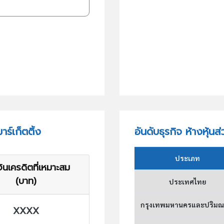
ร์เก็ตติ้ง
อันดับธุรกิจ ห้างหุ้นส
ประเภท
ินเครดิตที่เหมาะสม
(บาท)
ประเทศไทย
กรุงเทพมหานครและปริม
XXXX