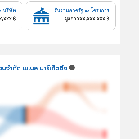
x บริษัท
รับงานภาครัฐ xx โครงการ
x,xxx
xxx,xxx,xxx
฿
มูลค่า
฿
่วนจำกัด เมเบล มาร์เก็ตติ้ง