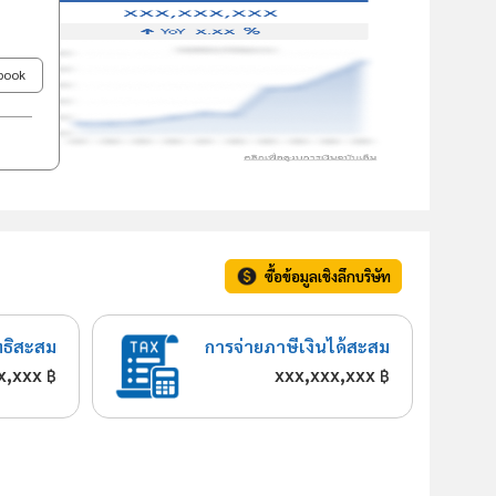
ebook
ซื้อข้อมูลเชิงลึกบริษัท
ทธิสะสม
การจ่ายภาษีเงินได้สะสม
x,xxx
xxx,xxx,xxx
฿
฿