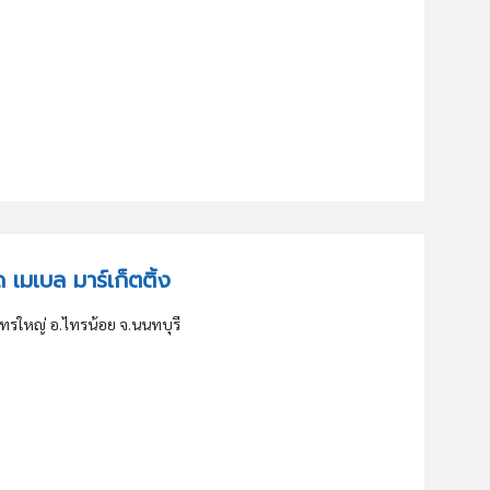
ัด เมเบล มาร์เก็ตติ้ง
ต.ไทรใหญ่ อ.ไทรน้อย จ.นนทบุรี