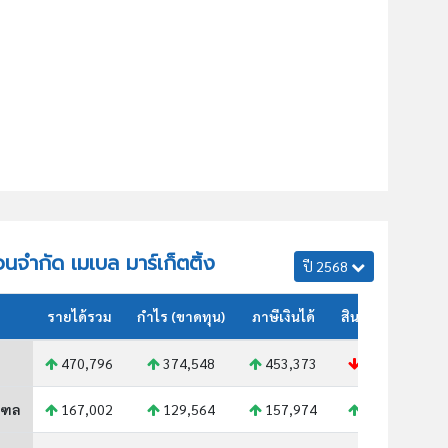
่วนจำกัด เมเบล มาร์เก็ตติ้ง
ปี 2568
รายได้รวม
กำไร (ขาดทุน)
ภาษีเงินได้
สินทรัพย์รวม
470,796
374,548
453,373
615,773
ณฑล
167,002
129,564
157,974
201,306