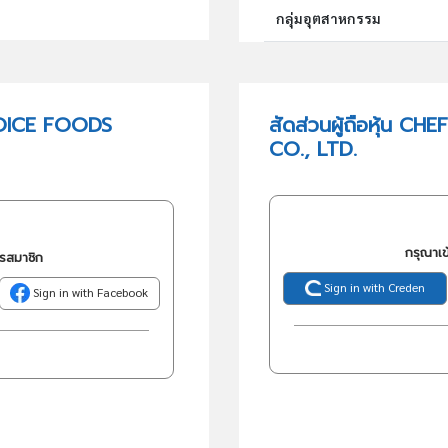
กลุ่มอุตสาหกรรม
กลุ่มธุรกิจ (TSIC)
HOICE FOODS
สัดส่วนผู้ถือหุ้น
CO., LTD.
วัตถุประสงค์
กรุณาเข
ครสมาชิก
Sign in with Creden
Sign in with Facebook