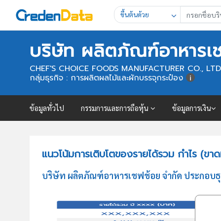
ขึ้นต้นด้วย
บริษัท ผลิตภัณฑ์อาหารเ
CHEF'S CHOICE FOODS MANUFACTURER CO., LTD
กลุ่มธุรกิจ : การผลิตผลไม้และผักบรรจุกระป๋อง
ข้อมูลทั่วไป
กรรมการและการถือหุ้น
ข้อมูลการเงิน
แนวโน้มการเติบโตของรายได้รวม กำไร (ขาดท
บริษัท ผลิตภัณฑ์อาหารเชฟช้อย จำกัด ประกอบธุ