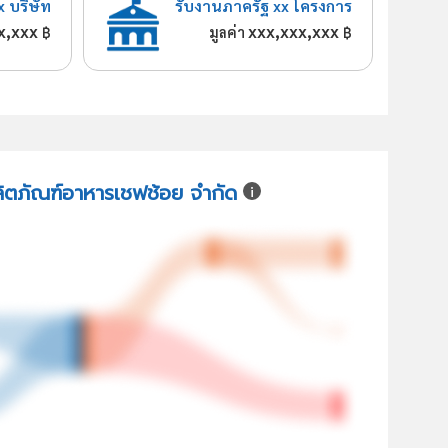
x บริษัท
รับงานภาครัฐ xx โครงการ
x,xxx
xxx,xxx,xxx
฿
มูลค่า
฿
ผลิตภัณฑ์อาหารเชฟช้อย จำกัด