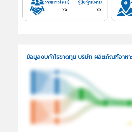
กรรมการ(คน)
ผู้ถือหุ้น(คน)
xx
xx
ข้อมูลงบกำไรขาดทุน บริษัท ผลิตภัณฑ์อาห