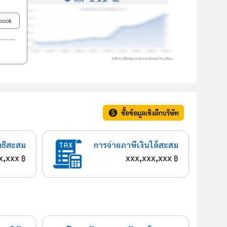
ebook
ซื้อข้อมูลเชิงลึกบริษัท
ทธิสะสม
การจ่ายภาษีเงินได้สะสม
x,xxx
xxx,xxx,xxx
฿
฿