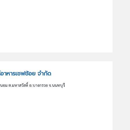
ณฑ์อาหารเชฟช้อย จำกัด
ถนอม ต.มหาสวัสดิ์ อ.บางกรวย จ.นนทบุรี