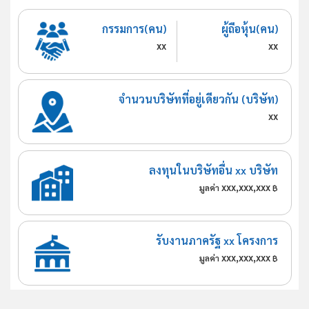
กรรมการ(คน)
ผู้ถือหุ้น(คน)
xx
xx
จำนวนบริษัทที่อยู่เดียวกัน (บริษัท)
xx
ลงทุนในบริษัทอื่น xx บริษัท
xxx,xxx,xxx
มูลค่า
฿
รับงานภาครัฐ xx โครงการ
xxx,xxx,xxx
มูลค่า
฿