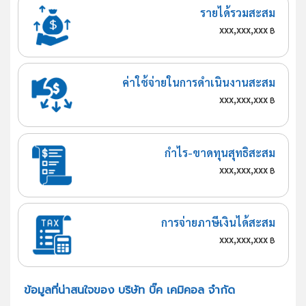
รายได้รวมสะสม
xxx,xxx,xxx
฿
ค่าใช้จ่ายในการดำเนินงานสะสม
xxx,xxx,xxx
฿
กำไร-ขาดทุนสุทธิสะสม
xxx,xxx,xxx
฿
การจ่ายภาษีเงินได้สะสม
xxx,xxx,xxx
฿
ข้อมูลที่น่าสนใจของ บริษัท บิ๊ค เคมิคอล จำกัด