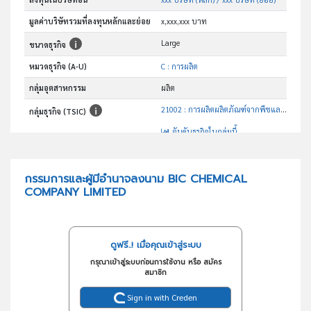
มูลค่าบริษัทรวมที่ลงทุนหลักและย่อย
x,xxx,xxx บาท
Large
ขนาดธุรกิจ
หมวดธุรกิจ (A-U)
C : การผลิต
กลุ่มอุตสาหกรรม
ผลิต
21002 : การผลิตผลิตภัณฑ์จากพืชและสัตว์ที่ใช้รักษาโรค
กลุ่มธุรกิจ (TSIC)
อันดับธุรกิจในกลุ่มนี้
นำเข้า ผลิตและจำหน่ายเคมีภัณฑ์สำหรับสัตว์ ยาสัตว์
วัตถุประสงค์
กรรมการและผู้มีอำนาจลงนาม BIC CHEMICAL
COMPANY LIMITED
ดูฟรี..! เมื่อคุณเข้าสู่ระบบ
กรุณาเข้าสู่ระบบก่อนการใช้งาน หรือ สมัคร
สมาชิก
Sign in with Creden