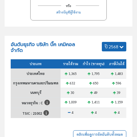
หรือ
สร้างบัญชีผู้ใช้งาน
อันดับธุรกิจ บริษัท บิ๊ค เคมิคอล
ปี 2568
จำกัด
ประเภท
รายได้รวม
กำไร (ขาดทุน)
ภาษีเงินได้
สินทร
ประเทศไทย
1,365
1,795
1,483
กรุงเทพมหานครและปริมณฑล
632
650
596
นนทบุรี
30
49
39
1,009
1,411
1,159
หมวดธุรกิจ : C
4
4
4
TSIC :
21002
คลิกเพื่อดูการจัดอันดับทั้งหมด