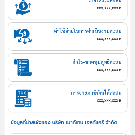
รายได้รวมสะสม
xxx,xxx,xxx
฿
ค่าใช้จ่ายในการดำเนินงานสะสม
xxx,xxx,xxx
฿
กำไร-ขาดทุนสุทธิสะสม
xxx,xxx,xxx
฿
การจ่ายภาษีเงินได้สะสม
xxx,xxx,xxx
฿
ข้อมูลที่น่าสนใจของ บริษัท เมาท์เทน เฮลท์แคร์ จำกัด