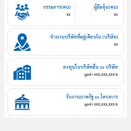
กรรมการ(คน)
ผู้ถือหุ้น(คน)
xx
xx
จำนวนบริษัทที่อยู่เดียวกัน (บริษัท)
xx
ลงทุนในบริษัทอื่น xx บริษัท
xxx,xxx,xxx
มูลค่า
฿
รับงานภาครัฐ xx โครงการ
xxx,xxx,xxx
มูลค่า
฿