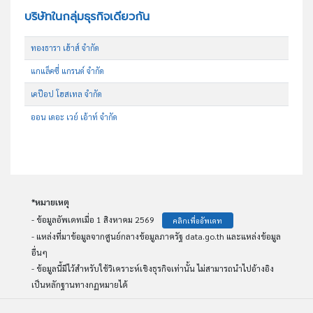
บริษัทในกลุ่มธุรกิจเดียวกัน
ทองธารา เฮ้าส์ จำกัด
แกแล็คซี่ แกรนด์ จำกัด
เคป๊อป โฮสเทล จำกัด
ออน เดอะ เวย์ เอ้าท์ จำกัด
*หมายเหตุ
- ข้อมูลอัพเดทเมื่อ 1 สิงหาคม 2569
คลิกเพื่ออัพเดท
- แหล่งที่มาข้อมูลจากศูนย์กลางข้อมูลภาครัฐ data.go.th และแหล่งข้อมูล
อื่นๆ
- ข้อมูลนี้มีไว้สำหรับใช้วิเคราะห์เชิงธุรกิจเท่านั้น ไม่สามารถนำไปอ้างอิง
เป็นหลักฐานทางกฏหมายได้