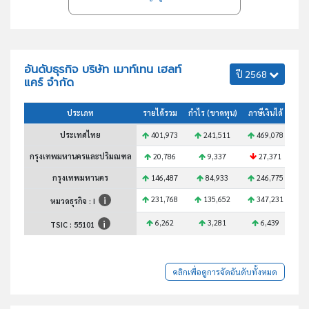
อันดับธุรกิจ บริษัท เมาท์เทน เฮลท์
ปี 2568
แคร์ จำกัด
ประเภท
รายได้รวม
กำไร (ขาดทุน)
ภาษีเงินได้
สินท
ประเทศไทย
401,973
241,511
469,078
5
กรุงเทพมหานครและปริมณฑล
20,786
9,337
27,371
กรุงเทพมหานคร
146,487
84,933
246,775
1
231,768
135,652
347,231
3
หมวดธุรกิจ : I
6,262
3,281
6,439
TSIC :
55101
คลิกเพื่อดูการจัดอันดับทั้งหมด