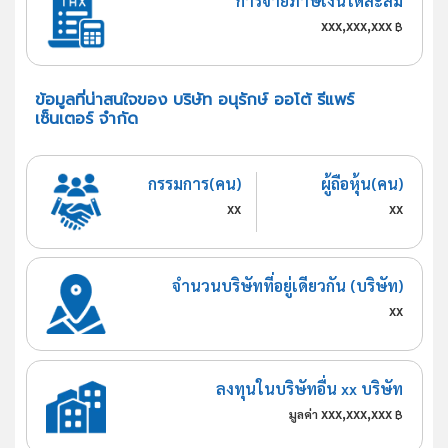
การจ่ายภาษีเงินได้สะสม
xxx,xxx,xxx
฿
ข้อมูลที่น่าสนใจของ บริษัท อนุรักษ์ ออโต้ รีแพร์
เซ็นเตอร์ จำกัด
กรรมการ(คน)
ผู้ถือหุ้น(คน)
xx
xx
จำนวนบริษัทที่อยู่เดียวกัน (บริษัท)
xx
ลงทุนในบริษัทอื่น xx บริษัท
xxx,xxx,xxx
มูลค่า
฿