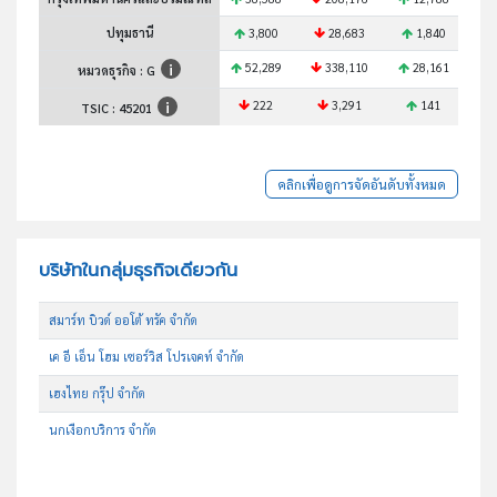
ปทุมธานี
3,800
28,683
1,840
52,289
338,110
28,161
8
หมวดธุรกิจ : G
222
3,291
141
TSIC :
45201
คลิกเพื่อดูการจัดอันดับทั้งหมด
บริษัทในกลุ่มธุรกิจเดียวกัน
สมาร์ท บิวด์ ออโต้ ทรัค จำกัด
เค อี เอ็น โฮม เซอร์วิส โปรเจคท์ จำกัด
เฮงไทย กรุ๊ป จำกัด
นกเงือกบริการ จำกัด