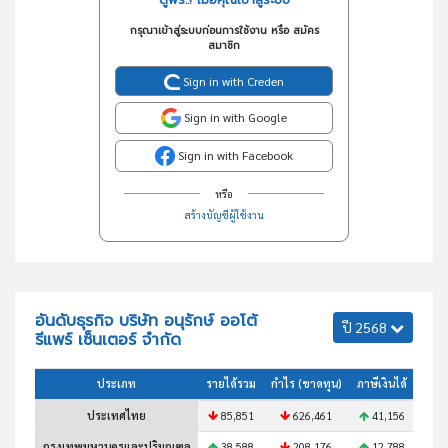
กรุณาเข้าสู่ระบบก่อนการใช้งาน หรือ สมัคร
สมาชิก
Sign in with Creden
Sign in with Google
Sign in with Facebook
หรือ
สร้างบัญชีผู้ใช้งาน
อันดับธุรกิจ บริษัท อนุรักษ์ ออโต้
ปี 2568
รีแพร์ เซ็นเตอร์ จำกัด
ประเภท
รายได้รวม
กำไร (ขาดทุน)
ภาษีเงินได้
สินทร
ประเทศไทย
85,851
626,461
41,156
1
กรุงเทพมหานครและปริมณฑล
38,588
208,176
12,788
4