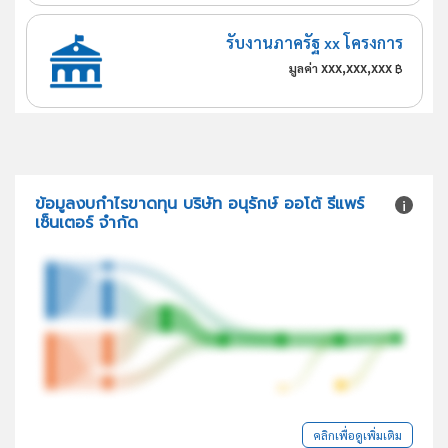
รับงานภาครัฐ xx โครงการ
xxx,xxx,xxx
มูลค่า
฿
ข้อมูลงบกำไรขาดทุน บริษัท อนุรักษ์ ออโต้ รีแพร์
เซ็นเตอร์ จำกัด
คลิกเพื่อดูเพิ่มเติม