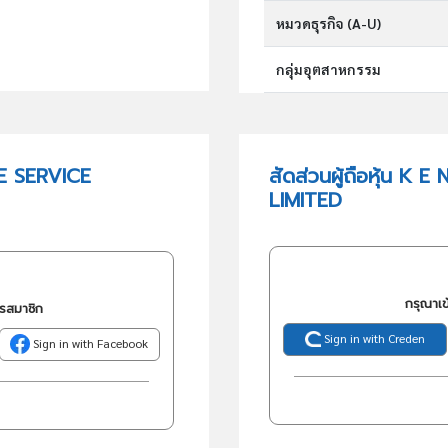
หมวดธุรกิจ (A-U)
กลุ่มอุตสาหกรรม
กลุ่มธุรกิจ (TSIC)
E SERVICE
สัดส่วนผู้ถือหุ้น
LIMITED
วัตถุประสงค์
กรุณาเข
ครสมาชิก
Sign in with Creden
Sign in with Facebook