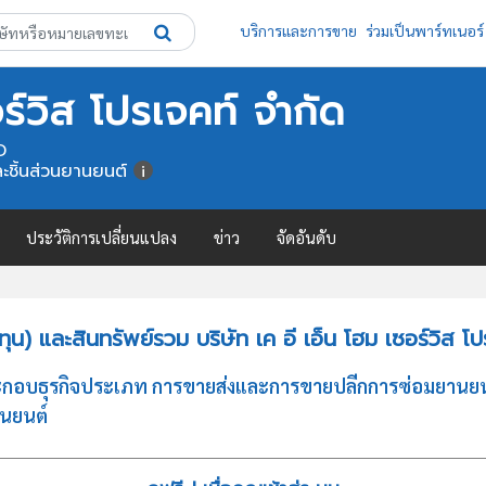
บริการและการขาย
ร่วมเป็นพาร์ทเนอร์
อร์วิส โปรเจคท์ จำกัด
D
ละชิ้นส่วนยานยนต์
ประวัติการเปลี่ยนแปลง
ข่าว
จัดอันดับ
) และสินทรัพย์รวม บริษัท เค อี เอ็น โฮม เซอร์วิส โป
ด ประกอบธุรกิจประเภท การขายส่งและการขายปลีกการซ่อมยานยน
านยนต์