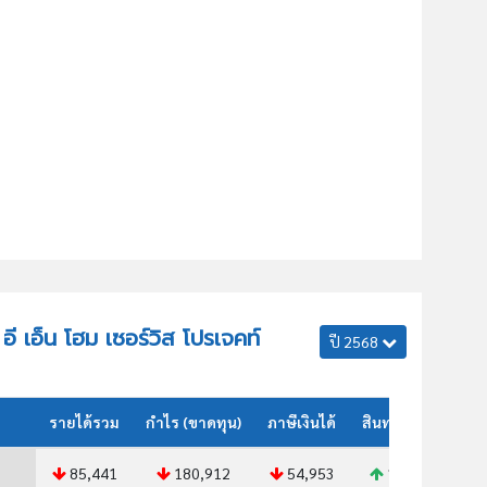
 อี เอ็น โฮม เซอร์วิส โปรเจคท์
ปี 2568
รายได้รวม
กำไร (ขาดทุน)
ภาษีเงินได้
สินทรัพย์รวม
85,441
180,912
54,953
109,464