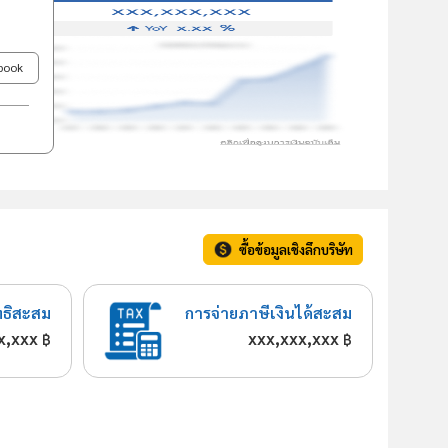
ebook
ซื้อข้อมูลเชิงลึกบริษัท
ทธิสะสม
การจ่ายภาษีเงินได้สะสม
x,xxx
xxx,xxx,xxx
฿
฿