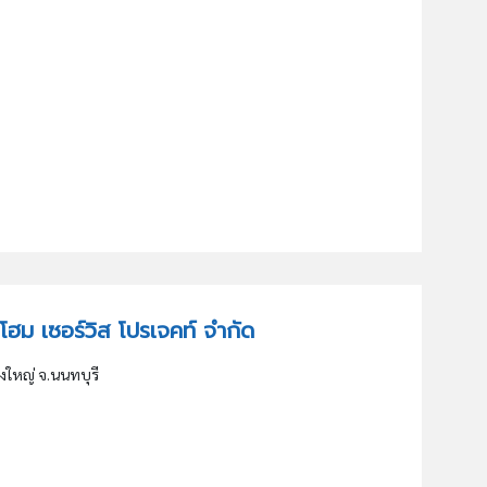
อ็น โฮม เซอร์วิส โปรเจคท์ จำกัด
างใหญ่ จ.นนทบุรี