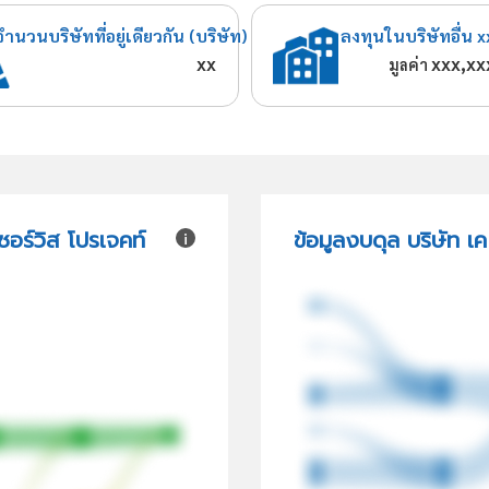
จำนวนบริษัทที่อยู่เดียวกัน (บริษัท)
ลงทุนในบริษัทอื่น x
xx
xxx,xx
มูลค่า
ซอร์วิส โปรเจคท์
ข้อมูลงบดุล บริษัท เค