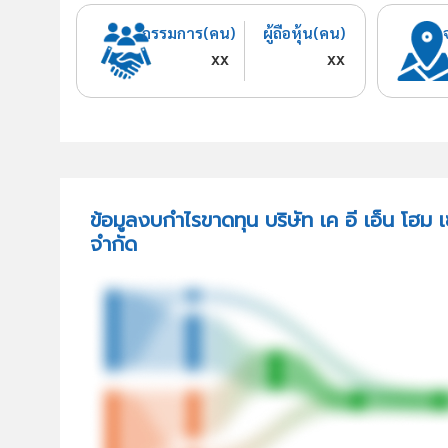
กรรมการ(คน)
ผู้ถือหุ้น(คน)
xx
xx
ข้อมูลงบกำไรขาดทุน บริษัท เค อี เอ็น โฮม เ
จำกัด