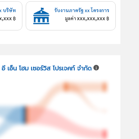
x บริษัท
รับงานภาครัฐ xx โครงการ
x,xxx
xxx,xxx,xxx
฿
มูลค่า
฿
 อี เอ็น โฮม เซอร์วิส โปรเจคท์ จำกัด