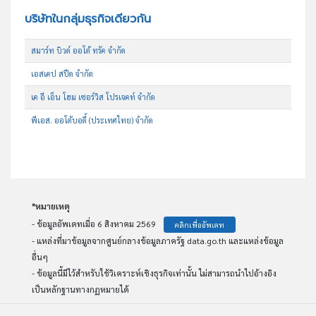
บริษัทในกลุ่มธุรกิจเดียวกัน
สมาร์ท บิวด์ ออโต้ ทรัค จำกัด
เอสเคป สปีด จำกัด
เค อี เอ็น โฮม เซอร์วิส โปรเจคท์ จำกัด
พีเอส. ออโต้บอดี้ (ประเทศไทย) จำกัด
*หมายเหตุ
- ข้อมูลอัพเดทเมื่อ 6 สิงหาคม 2569
คลิกเพื่ออัพเดท
- แหล่งที่มาข้อมูลจากศูนย์กลางข้อมูลภาครัฐ data.go.th และแหล่งข้อมูล
อื่นๆ
- ข้อมูลนี้มีไว้สำหรับใช้วิเคราะห์เชิงธุรกิจเท่านั้น ไม่สามารถนำไปอ้างอิง
เป็นหลักฐานทางกฏหมายได้