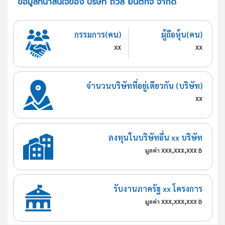
ข้อมูลที่น่าสนใจของ บริษัท ถวิล ยนต์กิจ จำกัด
กรรมการ(คน)
ผู้ถือหุ้น(คน)
xx
xx
จำนวนบริษัทที่อยู่เดียวกัน (บริษัท)
xx
ลงทุนในบริษัทอื่น xx บริษัท
xxx,xxx,xxx
มูลค่า
฿
รับงานภาครัฐ xx โครงการ
xxx,xxx,xxx
มูลค่า
฿