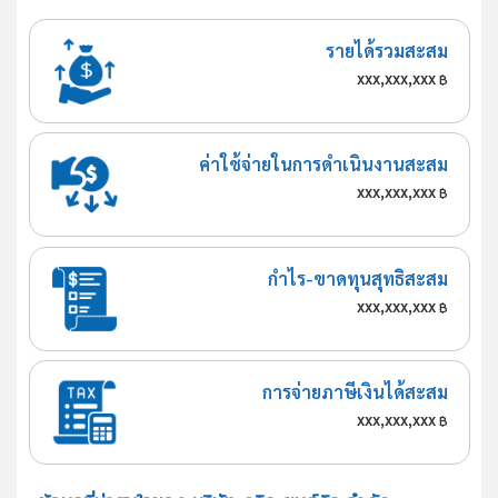
รายได้รวมสะสม
xxx,xxx,xxx
฿
ค่าใช้จ่ายในการดำเนินงานสะสม
xxx,xxx,xxx
฿
กำไร-ขาดทุนสุทธิสะสม
xxx,xxx,xxx
฿
การจ่ายภาษีเงินได้สะสม
xxx,xxx,xxx
฿