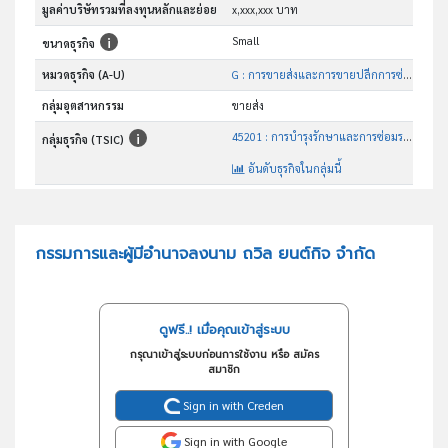
มูลค่าบริษัทรวมที่ลงทุนหลักและย่อย
x,xxx,xxx บาท
Small
ขนาดธุรกิจ
หมวดธุรกิจ (A-U)
G : การขายส่งและการขายปลีกการซ่อมยานยนต์และ จักรยานยนต์
กลุ่มอุตสาหกรรม
ขายส่ง
45201 : การบำรุงรักษาและการซ่อมระบบเครื่องยนต์และชิ้นส่วนยานยนต์
กลุ่มธุรกิจ (TSIC)
อันดับธุรกิจในกลุ่มนี้
ประกอบธุรกิจบริการเคาะพ่นสีและรับซ่อมรถยนต์
วัตถุประสงค์
กรรมการและผู้มีอำนาจลงนาม ถวิล ยนต์กิจ จำกัด
ดูฟรี..! เมื่อคุณเข้าสู่ระบบ
กรุณาเข้าสู่ระบบก่อนการใช้งาน หรือ สมัคร
สมาชิก
Sign in with Creden
Sign in with Google