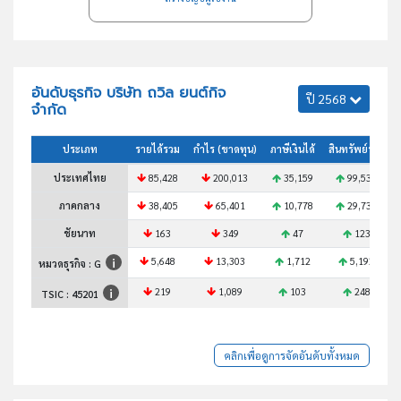
อันดับธุรกิจ บริษัท ถวิล ยนต์กิจ
ปี 2568
จำกัด
ประเภท
รายได้รวม
กำไร (ขาดทุน)
ภาษีเงินได้
สินทรัพย์รวม
ประเทศไทย
85,428
200,013
35,159
99,536
ภาคกลาง
38,405
65,401
10,778
29,736
ชัยนาท
163
349
47
123
5,648
13,303
1,712
5,192
หมวดธุรกิจ : G
219
1,089
103
248
TSIC :
45201
คลิกเพื่อดูการจัดอันดับทั้งหมด