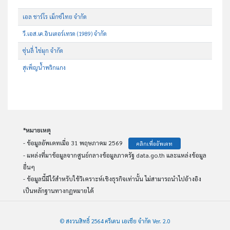
เอล ชาร์โร เม็กซ์ไทย จำกัด
วี.เอส.เค.อินเตอร์เทรด (1989) จำกัด
ซุ่นลี่ ไข่มุก จำกัด
สุเพ็ญน้ำพริกแกง
*หมายเหตุ
- ข้อมูลอัพเดทเมื่อ 31 พฤษภาคม 2569
คลิกเพื่ออัพเดท
- แหล่งที่มาข้อมูลจากศูนย์กลางข้อมูลภาครัฐ data.go.th และแหล่งข้อมูล
อื่นๆ
- ข้อมูลนี้มีไว้สำหรับใช้วิเคราะห์เชิงธุรกิจเท่านั้น ไม่สามารถนำไปอ้างอิง
เป็นหลักฐานทางกฏหมายได้
© สงวนสิทธิ์ 2564 ครีเดน เอเชีย จำกัด Ver. 2.0