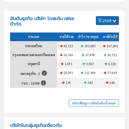
อันดับธุรกิจ บริษัท โกลเด้น เฟรช
ปี 2568
จำกัด
ประเภท
รายได้รวม
กำไร (ขาดทุน)
ภาษีเงินได้
สินท
ประเทศไทย
41,123
193,683
127,281
8
กรุงเทพมหานครและปริมณฑล
10,343
27,978
20,722
1
ปทุมธานี
1,691
9,563
6,326
25,091
112,369
77,619
5
หมวดธุรกิจ : C
126
343
244
TSIC :
10799
คลิกเพื่อดูการจัดอันดับทั้งหมด
บริษัทในกลุ่มธุรกิจเดียวกัน