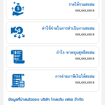
รายได้รวมสะสม
xxx,xxx,xxx
฿
ค่าใช้จ่ายในการดำเนินงานสะสม
xxx,xxx,xxx
฿
กำไร-ขาดทุนสุทธิสะสม
xxx,xxx,xxx
฿
การจ่ายภาษีเงินได้สะสม
xxx,xxx,xxx
฿
ข้อมูลที่น่าสนใจของ บริษัท โกลเด้น เฟรช จำกัด