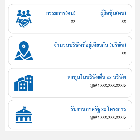
กรรมการ(คน)
ผู้ถือหุ้น(คน)
xx
xx
จำนวนบริษัทที่อยู่เดียวกัน (บริษัท)
xx
ลงทุนในบริษัทอื่น xx บริษัท
xxx,xxx,xxx
มูลค่า
฿
รับงานภาครัฐ xx โครงการ
xxx,xxx,xxx
มูลค่า
฿