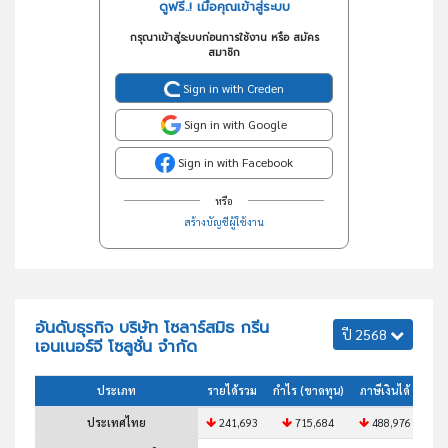
ดูฟรี..! เมื่อคุณเข้าสู่ระบบ
กรุณาเข้าสู่ระบบก่อนการใช้งาน หรือ สมัคร
สมาชิก
Sign in with Creden
Sign in with Google
Sign in with Facebook
หรือ
สร้างบัญชีผู้ใช้งาน
อันดับธุรกิจ บริษัท โซลาร์สมิธ กรีน
ปี 2568
เอนเนอร์จี โซลูชั่น จำกัด
ประเภท
รายได้รวม
กำไร (ขาดทุน)
ภาษีเงินได้
สินท
ประเทศไทย
241,693
715,684
488,976