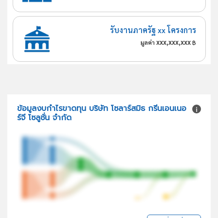
รับงานภาครัฐ xx โครงการ
xxx,xxx,xxx
มูลค่า
฿
ข้อมูลงบกำไรขาดทุน บริษัท โซลาร์สมิธ กรีนเอนเนอ
ร์จี โซลูชั่น จำกัด