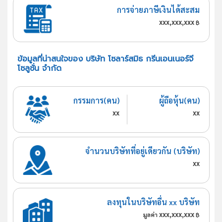
การจ่ายภาษีเงินได้สะสม
xxx,xxx,xxx
฿
ข้อมูลที่น่าสนใจของ บริษัท โซลาร์สมิธ กรีนเอนเนอร์จี
โซลูชั่น จำกัด
กรรมการ(คน)
ผู้ถือหุ้น(คน)
xx
xx
จำนวนบริษัทที่อยู่เดียวกัน (บริษัท)
xx
ลงทุนในบริษัทอื่น xx บริษัท
xxx,xxx,xxx
มูลค่า
฿