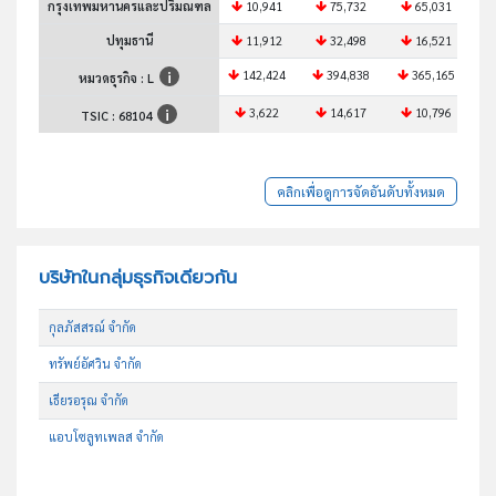
กรุงเทพมหานครและปริมณฑล
10,941
75,732
65,031
ปทุมธานี
11,912
32,498
16,521
142,424
394,838
365,165
หมวดธุรกิจ : L
3,622
14,617
10,796
TSIC :
68104
คลิกเพื่อดูการจัดอันดับทั้งหมด
บริษัทในกลุ่มธุรกิจเดียวกัน
กุลภัสสรณ์ จำกัด
ทรัพย์อัศวิน จำกัด
เธียรอรุณ จำกัด
แอบโซลูทเพลส จำกัด