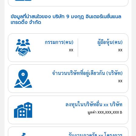
ข้อมูลที่น่าสนใจของ บริษัท 9 มงกุฎ อินเตอร์เนชั่นแนล
เทรดดิ้ง จำกัด
กรรมการ(คน)
ผู้ถือหุ้น(คน)
xx
xx
จำนวนบริษัทที่อยู่เดียวกัน (บริษัท)
xx
ลงทุนในบริษัทอื่น xx บริษัท
xxx,xxx,xxx
มูลค่า
฿
รับงานภาครัฐ xx โครงการ