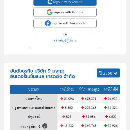
Sign in with Creden
Sign in with Google
Sign in with Facebook
หรือ
สร้างบัญชีผู้ใช้งาน
อันดับธุรกิจ บริษัท 9 มงกุฎ
ปี 2568
อินเตอร์เนชั่นแนล เทรดดิ้ง จำกัด
ประเภท
รายได้รวม
กำไร (ขาดทุน)
ภาษีเงินได้
สินทร
ประเทศไทย
21,094
678,351
94,935
4
กรุงเทพมหานครและปริมณฑล
8,862
225,343
31,321
1
ปทุมธานี
827
31,084
4,620
13,232
369,743
59,924
3
หมวดธุรกิจ : G