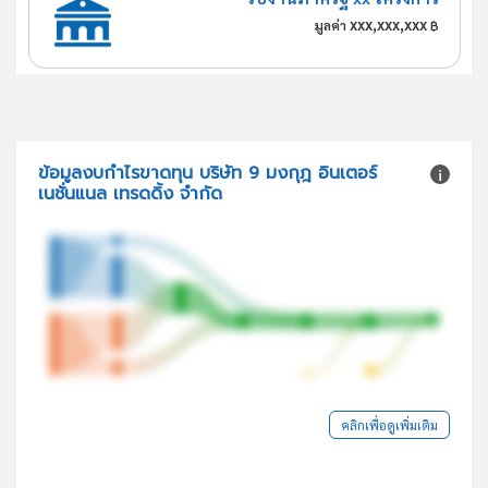
xxx,xxx,xxx
มูลค่า
฿
ข้อมูลงบกำไรขาดทุน บริษัท 9 มงกุฎ อินเตอร์
เนชั่นแนล เทรดดิ้ง จำกัด
คลิกเพื่อดูเพิ่มเติม