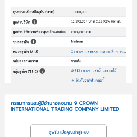
ทุนจดทะเบียนปัจจุบัน (บาท)
10,000,000
12,392,304 บาท (123.92% ของทุน)
มูลค่าบริษัท
มูลค่าบริษัทรวมที่ลงทุนหลักและย่อย
x,xxx,xxx บาท
Medium
ขนาดธุรกิจ
หมวดธุรกิจ (A-U)
G : การขายส่งและการขายปลีกการซ่อมยานยนต์และ จักรยานยนต์
กลุ่มอุตสาหกรรม
ขายส่ง
46313 : การขายส่งผักและผลไม้
กลุ่มธุรกิจ (TSIC)
อันดับธุรกิจในกลุ่มนี้
นำเข้า ผลไม้สดโดยไม่แปรรูปทุกชนิด
วัตถุประสงค์
กรรมการและผู้มีอำนาจลงนาม 9 CROWN
INTERNATIONAL TRADING COMPANY LIMITED
ดูฟรี..! เมื่อคุณเข้าสู่ระบบ