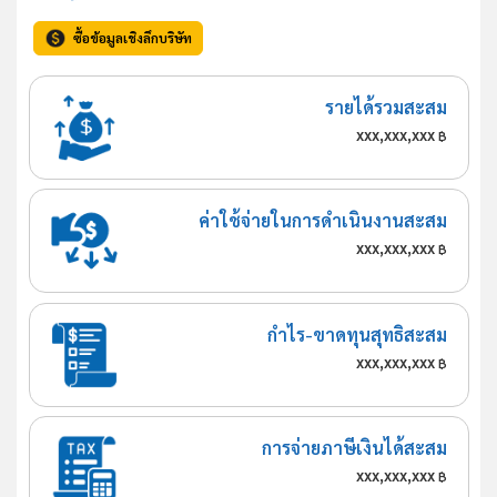
ซื้อข้อมูลเชิงลึกบริษัท
รายได้รวมสะสม
xxx,xxx,xxx
฿
ค่าใช้จ่ายในการดำเนินงานสะสม
xxx,xxx,xxx
฿
กำไร-ขาดทุนสุทธิสะสม
xxx,xxx,xxx
฿
การจ่ายภาษีเงินได้สะสม
xxx,xxx,xxx
฿