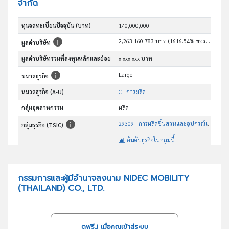
จำกัด
ทุนจดทะเบียนปัจจุบัน (บาท)
140,000,000
2,263,160,783 บาท (1616.54% ของทุน)
มูลค่าบริษัท
มูลค่าบริษัทรวมที่ลงทุนหลักและย่อย
x,xxx,xxx บาท
Large
ขนาดธุรกิจ
หมวดธุรกิจ (A-U)
C : การผลิต
กลุ่มอุตสาหกรรม
ผลิต
29309 : การผลิตชิ้นส่วนและอุปกรณ์เสริมอื่นๆสำหรับยานยนต์ซึ่งมิได้จัดประเภทไว้ในที่อื่น
กลุ่มธุรกิจ (TSIC)
อันดับธุรกิจในกลุ่มนี้
ผลิตและจำหน่ายอุปกรณ์อีเลคทรอนิคส์ รวมทั้งอุปกรณ์ที่เกี่ยวข้องทุกชนิด
วัตถุประสงค์
กรรมการและผู้มีอำนาจลงนาม NIDEC MOBILITY
(THAILAND) CO., LTD.
ดูฟรี..! เมื่อคุณเข้าสู่ระบบ