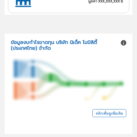
xxx,xxx,xxx
มูลค่า
฿
ข้อมูลงบกำไรขาดทุน บริษัท นิเด็ค โมบิลิตี้
(ประเทศไทย) จำกัด
คลิกเพื่อดูเพิ่มเติม