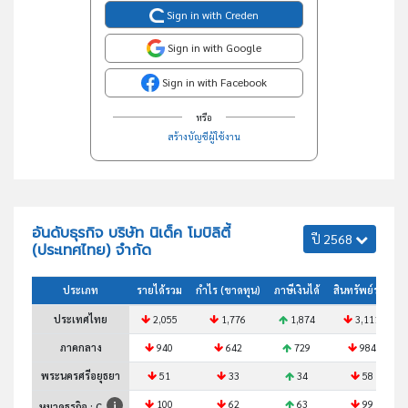
Sign in with Creden
Sign in with Google
Sign in with Facebook
หรือ
สร้างบัญชีผู้ใช้งาน
อันดับธุรกิจ บริษัท นิเด็ค โมบิลิตี้
ปี 2568
(ประเทศไทย) จำกัด
ประเภท
รายได้รวม
กำไร (ขาดทุน)
ภาษีเงินได้
สินทรัพย์รวม
ประเทศไทย
2,055
1,776
1,874
3,111
ภาคกลาง
940
642
729
984
พระนครศรีอยุธยา
51
33
34
58
100
62
63
99
หมวดธุรกิจ : C