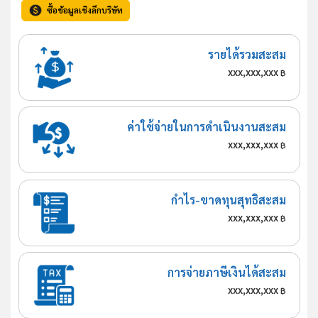
ซื้อข้อมูลเชิงลึกบริษัท
รายได้รวมสะสม
xxx,xxx,xxx
฿
ค่าใช้จ่ายในการดำเนินงานสะสม
xxx,xxx,xxx
฿
กำไร-ขาดทุนสุทธิสะสม
xxx,xxx,xxx
฿
การจ่ายภาษีเงินได้สะสม
xxx,xxx,xxx
฿