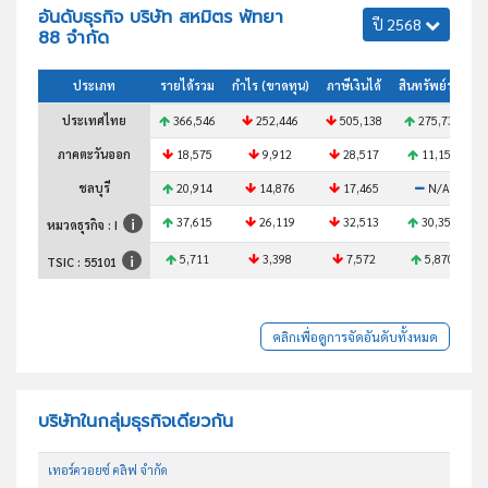
อันดับธุรกิจ บริษัท สหมิตร พัทยา
ปี 2568
88 จำกัด
ประเภท
รายได้รวม
กำไร (ขาดทุน)
ภาษีเงินได้
สินทรัพย์รวม
ประเทศไทย
366,546
252,446
505,138
275,737
ภาคตะวันออก
18,575
9,912
28,517
11,156
ชลบุรี
20,914
14,876
17,465
N/A
37,615
26,119
32,513
30,355
หมวดธุรกิจ : I
5,711
3,398
7,572
5,870
TSIC :
55101
คลิกเพื่อดูการจัดอันดับทั้งหมด
บริษัทในกลุ่มธุรกิจเดียวกัน
เทอร์ควอยซ์ คลิฟ จำกัด