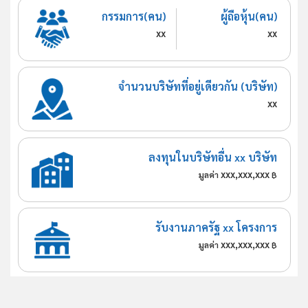
กรรมการ(คน)
ผู้ถือหุ้น(คน)
xx
xx
จำนวนบริษัทที่อยู่เดียวกัน (บริษัท)
xx
ลงทุนในบริษัทอื่น xx บริษัท
xxx,xxx,xxx
มูลค่า
฿
รับงานภาครัฐ xx โครงการ
xxx,xxx,xxx
มูลค่า
฿