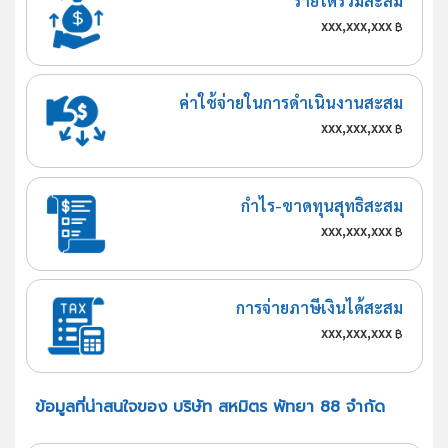
รายได้รวมสะสม
xxx,xxx,xxx
฿
ค่าใช้จ่ายในการดำเนินงานสะสม
xxx,xxx,xxx
฿
กำไร-ขาดทุนสุทธิสะสม
xxx,xxx,xxx
฿
การจ่ายภาษีเงินได้สะสม
xxx,xxx,xxx
฿
ข้อมูลที่น่าสนใจของ บริษัท สหมิตร พัทยา 88 จำกัด