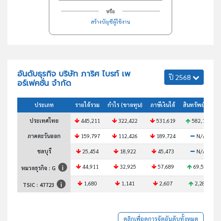
หรือ
สร้างบัญชีผู้ใช้งาน
อันดับธุรกิจ บริษัท ภาริศ ไบรท์ เพ
ปี 2568
อร์เฟคชั่น จำกัด
ประเภท
รายได้รวม
กำไร (ขาดทุน)
ภาษีเงินได้
สินทรัพย์รวม
ประเทศไทย
445,211
322,422
531,619
582,175
ภาคตะวันออก
159,797
112,426
189,724
N/A
ชลบุรี
25,454
18,922
45,473
N/A
44,911
32,925
57,689
69,513
หมวดธุรกิจ : G
1,680
1,141
2,607
2,283
TSIC :
47723
คลิกเพื่อดูการจัดอันดับทั้งหมด