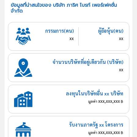
ข้อมูลที่น่าสนใจของ บริษัท ภาริศ ไบรท์ เพอร์เฟคชั่น
จำกัด
กรรมการ(คน)
ผู้ถือหุ้น(คน)
xx
xx
จำนวนบริษัทที่อยู่เดียวกัน (บริษัท)
xx
ลงทุนในบริษัทอื่น xx บริษัท
xxx,xxx,xxx
มูลค่า
฿
รับงานภาครัฐ xx โครงการ
xxx,xxx,xxx
มูลค่า
฿