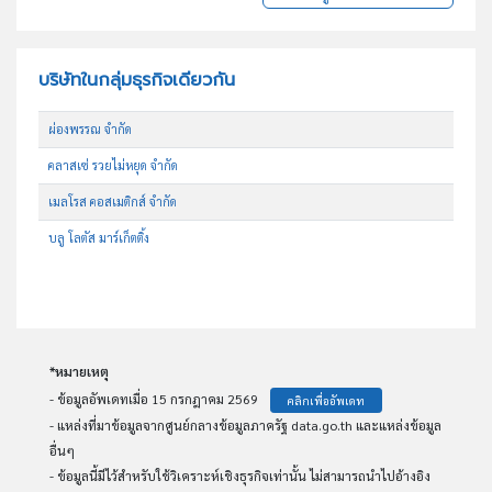
บริษัทในกลุ่มธุรกิจเดียวกัน
ผ่องพรรณ จำกัด
คลาสเซ่ รวยไม่หยุด จำกัด
เมลโรส คอสเมติกส์ จำกัด
บลู โลตัส มาร์เก็ตติ้ง
*หมายเหตุ
- ข้อมูลอัพเดทเมื่อ 15 กรกฎาคม 2569
คลิกเพื่ออัพเดท
- แหล่งที่มาข้อมูลจากศูนย์กลางข้อมูลภาครัฐ data.go.th และแหล่งข้อมูล
อื่นๆ
- ข้อมูลนี้มีไว้สำหรับใช้วิเคราะห์เชิงธุรกิจเท่านั้น ไม่สามารถนำไปอ้างอิง