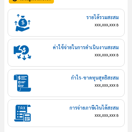
รายได้รวมสะสม
xxx,xxx,xxx
฿
ค่าใช้จ่ายในการดำเนินงานสะสม
xxx,xxx,xxx
฿
กำไร-ขาดทุนสุทธิสะสม
xxx,xxx,xxx
฿
การจ่ายภาษีเงินได้สะสม
xxx,xxx,xxx
฿