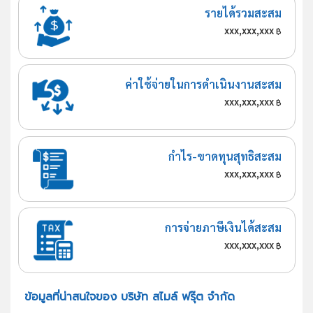
รายได้รวมสะสม
xxx,xxx,xxx
฿
ค่าใช้จ่ายในการดำเนินงานสะสม
xxx,xxx,xxx
฿
กำไร-ขาดทุนสุทธิสะสม
xxx,xxx,xxx
฿
การจ่ายภาษีเงินได้สะสม
xxx,xxx,xxx
฿
ข้อมูลที่น่าสนใจของ บริษัท สไมล์ ฟรุ๊ต จำกัด