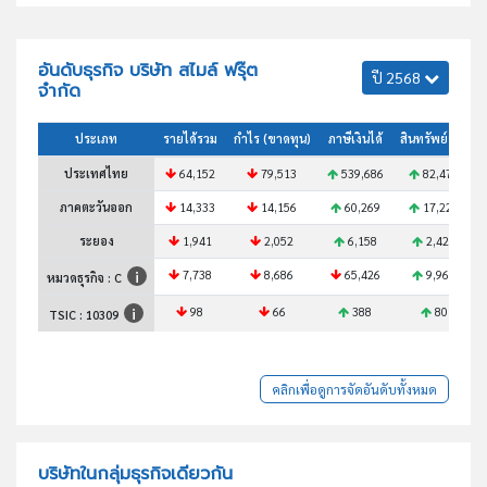
อันดับธุรกิจ บริษัท สไมล์ ฟรุ๊ต
ปี 2568
จำกัด
ประเภท
รายได้รวม
กำไร (ขาดทุน)
ภาษีเงินได้
สินทรัพย์รวม
ประเทศไทย
64,152
79,513
539,686
82,471
ภาคตะวันออก
14,333
14,156
60,269
17,224
ระยอง
1,941
2,052
6,158
2,426
7,738
8,686
65,426
9,964
หมวดธุรกิจ : C
98
66
388
80
TSIC :
10309
คลิกเพื่อดูการจัดอันดับทั้งหมด
บริษัทในกลุ่มธุรกิจเดียวกัน