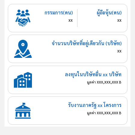
กรรมการ(คน)
ผู้ถือหุ้น(คน)
xx
xx
จำนวนบริษัทที่อยู่เดียวกัน (บริษัท)
xx
ลงทุนในบริษัทอื่น xx บริษัท
xxx,xxx,xxx
มูลค่า
฿
รับงานภาครัฐ xx โครงการ
xxx,xxx,xxx
มูลค่า
฿