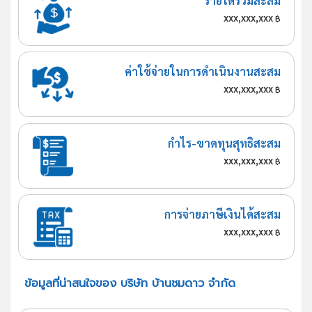
รายได้รวมสะสม
xxx,xxx,xxx
฿
ค่าใช้จ่ายในการดำเนินงานสะสม
xxx,xxx,xxx
฿
กำไร-ขาดทุนสุทธิสะสม
xxx,xxx,xxx
฿
การจ่ายภาษีเงินได้สะสม
xxx,xxx,xxx
฿
ข้อมูลที่น่าสนใจของ บริษัท บ้านชมดาว จำกัด