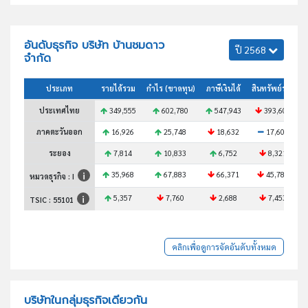
อันดับธุรกิจ บริษัท บ้านชมดาว
ปี 2568
จำกัด
ประเภท
รายได้รวม
กำไร (ขาดทุน)
ภาษีเงินได้
สินทรัพย์รวม
ประเทศไทย
349,555
602,780
547,943
393,607
ภาคตะวันออก
16,926
25,748
18,632
17,606
ระยอง
7,814
10,833
6,752
8,321
35,968
67,883
66,371
45,784
หมวดธุรกิจ : I
5,357
7,760
2,688
7,453
TSIC :
55101
คลิกเพื่อดูการจัดอันดับทั้งหมด
บริษัทในกลุ่มธุรกิจเดียวกัน