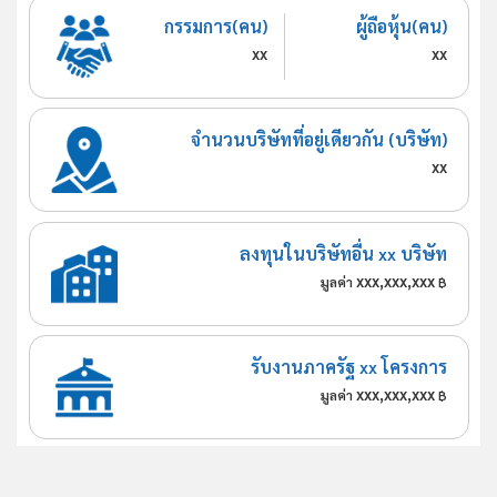
กรรมการ(คน)
ผู้ถือหุ้น(คน)
xx
xx
จำนวนบริษัทที่อยู่เดียวกัน (บริษัท)
xx
ลงทุนในบริษัทอื่น xx บริษัท
xxx,xxx,xxx
มูลค่า
฿
รับงานภาครัฐ xx โครงการ
xxx,xxx,xxx
มูลค่า
฿