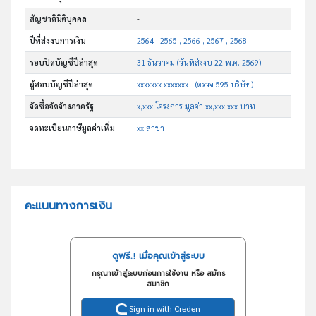
สัญชาตินิติบุคคล
-
ปีที่ส่งงบการเงิน
2564 , 2565 , 2566 , 2567 , 2568
รอบปิดบัญชีปีล่าสุด
31 ธันวาคม (วันที่ส่งงบ 22 พ.ค. 2569)
ผู้สอบบัญชีปีล่าสุด
xxxxxxx xxxxxxx - (ตรวจ 595 บริษัท)
จัดซื้อจัดจ้างภาครัฐ
x,xxx โครงการ มูลค่า xx,xxx,xxx บาท
จดทะเบียนภาษีมูลค่าเพิ่ม
xx สาขา
คะแนนทางการเงิน
ดูฟรี..! เมื่อคุณเข้าสู่ระบบ
กรุณาเข้าสู่ระบบก่อนการใช้งาน หรือ สมัคร
สมาชิก
Sign in with Creden