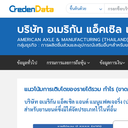
ขึ้นต้นด้วย
บริษัท อเมริกัน แอ็คเซิ
AMERICAN AXLE & MANUFACTURING (THAILAND) 
กลุ่มธุรกิจ : การผลิตชิ้นส่วนและอุปกรณ์เสริมอื่นๆสำหรับยาน
ข้อมูลทั่วไป
กรรมการและการถือหุ้น
ข้อมูลการเงิน
แนวโน้มการเติบโตของรายได้รวม กำไร (ขาดทุ
บริษัท อเมริกัน แอ็คเซิล แอนด์ แมนูแฟคเจอริ่ง
สำหรับยานยนต์ซึ่งมิได้จัดประเภทไว้ในที่อื่น