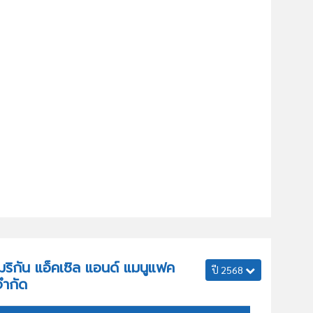
เมริกัน แอ็คเซิล แอนด์ แมนูแฟค
ปี 2568
จำกัด