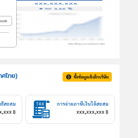
ebook
เทศไทย)
ซื้อข้อมูลเชิงลึกบริษัท
ทธิสะสม
การจ่ายภาษีเงินได้สะสม
x,xxx
xxx,xxx,xxx
฿
฿