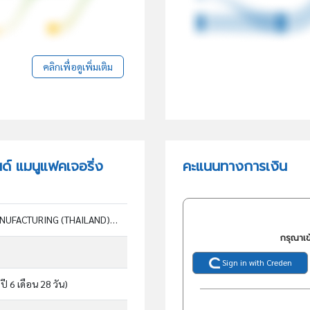
คลิกเพื่อดูเพิ่มเติม
นด์ แมนูแฟคเจอริ่ง
คะแนนทางการเงิน
AMERICAN AXLE & MANUFACTURING (THAILAND) CO., LTD.
กรุณาเข
Sign in with Creden
ปี 6 เดือน 28 วัน)