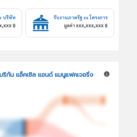
x บริษัท
รับงานภาครัฐ xx โครงการ
x,xxx
xxx,xxx,xxx
฿
มูลค่า
฿
มริกัน แอ็คเซิล แอนด์ แมนูแฟคเจอริ่ง