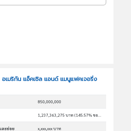
ท อเมริกัน แอ็คเซิล แอนด์ แมนูแฟคเจอริ่ง
850,000,000
1,237,363,275 บาท (145.57% ของทุน)
กและย่อย
x,xxx,xxx บาท