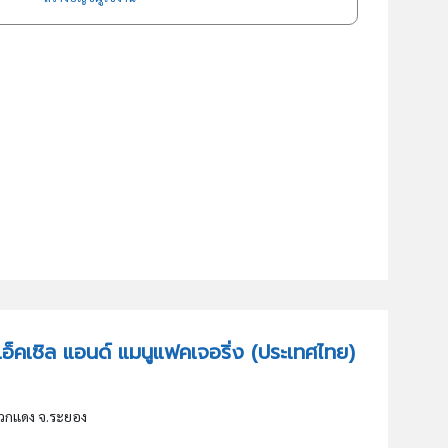
ัน แอ็คเซิล แอนด์ แมนูแฟคเจอริ่ง (ประเทศไทย)
ปลวกแดง จ.ระยอง