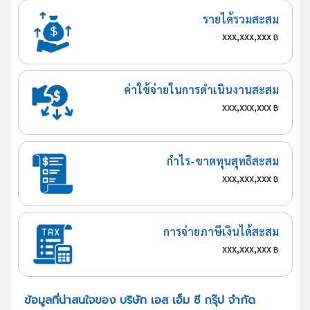
รายได้รวมสะสม
xxx,xxx,xxx
฿
ค่าใช้จ่ายในการดำเนินงานสะสม
xxx,xxx,xxx
฿
กำไร-ขาดทุนสุทธิสะสม
xxx,xxx,xxx
฿
การจ่ายภาษีเงินได้สะสม
xxx,xxx,xxx
฿
ข้อมูลที่น่าสนใจของ บริษัท เอส เอ็ม ซี กรุ๊ป จำกัด