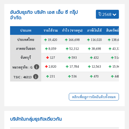
อันดับธุรกิจ บริษัท เอส เอ็ม ซี กรุ๊ป
ปี 2568
จำกัด
ประเภท
รายได้รวม
กำไร (ขาดทุน)
ภาษีเงินได้
สินทรัพย์รวม
ประเทศไทย
19,420
166,698
116,020
138,648
ภาคตะวันออก
8,059
52,312
38,698
43,322
จันทบุรี
127
593
432
514
2,820
17,784
12,563
15,967
หมวดธุรกิจ : G
231
536
470
448
TSIC :
46313
คลิกเพื่อดูการจัดอันดับทั้งหมด
บริษัทในกลุ่มธุรกิจเดียวกัน