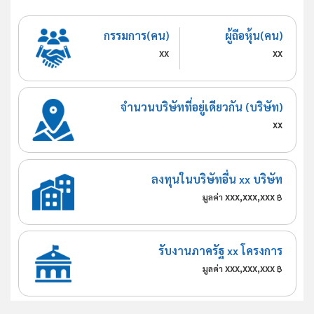
กรรมการ(คน)
ผู้ถือหุ้น(คน)
xx
xx
จำนวนบริษัทที่อยู่เดียวกัน (บริษัท)
xx
ลงทุนในบริษัทอื่น xx บริษัท
xxx,xxx,xxx
มูลค่า
฿
รับงานภาครัฐ xx โครงการ
xxx,xxx,xxx
มูลค่า
฿