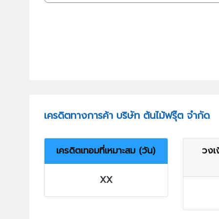
เครดิตทางการค้า บริษัท ต้นไม้ฟรุ๊ต จำกัด
เครดิตเทอมที่เหมาะสม (วัน)
วงเง
XX