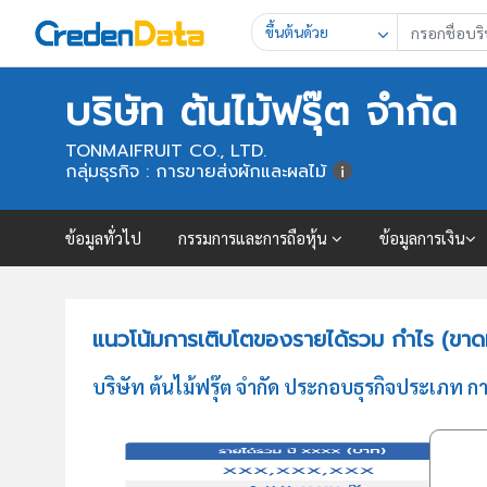
ขึ้นต้นด้วย
บริษัท ต้นไม้ฟรุ๊ต จำกัด
TONMAIFRUIT CO., LTD.
กลุ่มธุรกิจ : การขายส่งผักและผลไม้
ข้อมูลทั่วไป
กรรมการและการถือหุ้น
ข้อมูลการเงิน
แนวโน้มการเติบโตของรายได้รวม กำไร (ขาดทุ
บริษัท ต้นไม้ฟรุ๊ต จำกัด ประกอบธุรกิจประเภท