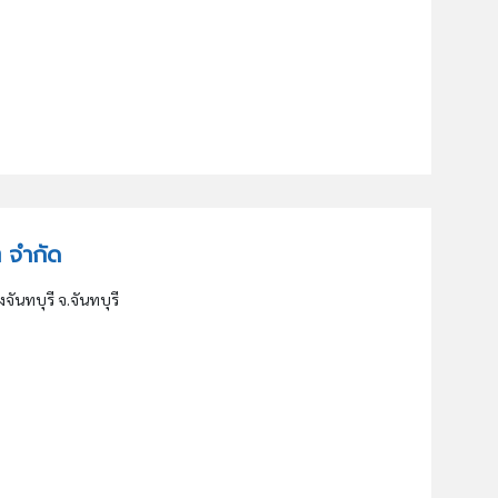
๊ต จำกัด
งจันทบุรี จ.จันทบุรี