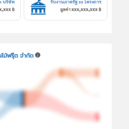
x บริษัท
รับงานภาครัฐ xx โครงการ
x,xxx
xxx,xxx,xxx
฿
มูลค่า
฿
นไม้ฟรุ๊ต จำกัด