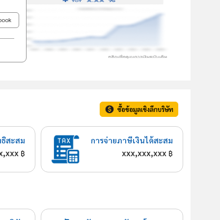
ebook
ซื้อข้อมูลเชิงลึกบริษัท
ทธิสะสม
การจ่ายภาษีเงินได้สะสม
x,xxx
xxx,xxx,xxx
฿
฿