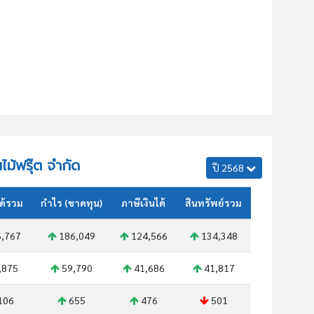
นไม้ฟรุ๊ต จำกัด
ปี 2568
ด้รวม
กำไร (ขาดทุน)
ภาษีเงินได้
สินทรัพย์รวม
,767
186,049
124,566
134,348
,875
59,790
41,686
41,817
106
655
476
501