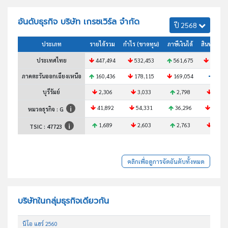
อันดับธุรกิจ บริษัท เกรซเวิร์ล จำกัด
ปี 2568
ประเภท
รายได้รวม
กำไร (ขาดทุน)
ภาษีเงินได้
สินทรัพย์ร
ประเทศไทย
447,494
532,453
561,675
520,53
ภาคตะวันออกเฉียงเหนือ
160,436
178,115
169,054
N/A
บุรีรัมย์
2,306
3,033
2,798
2,665
41,892
54,331
36,296
48,05
หมวดธุรกิจ : G
1,689
2,603
2,763
1,727
TSIC :
47723
คลิกเพื่อดูการจัดอันดับทั้งหมด
บริษัทในกลุ่มธุรกิจเดียวกัน
นีโอ แฮร์ 2560