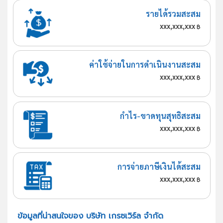
รายได้รวมสะสม
xxx,xxx,xxx
฿
ค่าใช้จ่ายในการดำเนินงานสะสม
xxx,xxx,xxx
฿
กำไร-ขาดทุนสุทธิสะสม
xxx,xxx,xxx
฿
การจ่ายภาษีเงินได้สะสม
xxx,xxx,xxx
฿
ข้อมูลที่น่าสนใจของ บริษัท เกรซเวิร์ล จำกัด