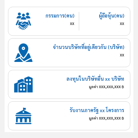
กรรมการ(คน)
ผู้ถือหุ้น(คน)
xx
xx
จำนวนบริษัทที่อยู่เดียวกัน (บริษัท)
xx
ลงทุนในบริษัทอื่น xx บริษัท
xxx,xxx,xxx
มูลค่า
฿
รับงานภาครัฐ xx โครงการ
xxx,xxx,xxx
มูลค่า
฿