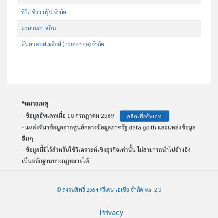
ชีวิต ชีวา กรุ๊ป จำกัด
ละลานตา สกิน
ลันย่า คอสเมติกส์ (กะยาจาจอ) จำกัด
*หมายเหตุ
- ข้อมูลอัพเดทเมื่อ 10 กรกฎาคม 2569
คลิกเพื่ออัพเดท
- แหล่งที่มาข้อมูลจากศูนย์กลางข้อมูลภาครัฐ data.go.th และแหล่งข้อมูล
อื่นๆ
- ข้อมูลนี้มีไว้สำหรับใช้วิเคราะห์เชิงธุรกิจเท่านั้น ไม่สามารถนำไปอ้างอิง
เป็นหลักฐานทางกฏหมายได้
© สงวนสิทธิ์ 2564 ครีเดน เอเชีย จำกัด Ver. 2.0
Privacy