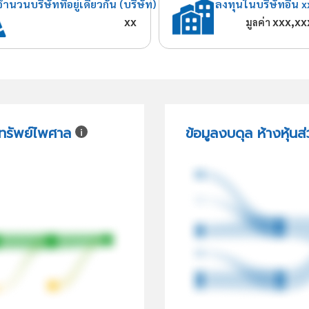
จำนวนบริษัทที่อยู่เดียวกัน (บริษัท)
ลงทุนในบริษัทอื่น x
xx
xxx,xx
มูลค่า
ีทรัพย์ไพศาล
ข้อมูลงบดุล ห้างหุ้น