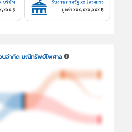
x บริษัท
รับงานภาครัฐ xx โครงการ
x,xxx
xxx,xxx,xxx
฿
มูลค่า
฿
ส่วนจำกัด มณีทรัพย์ไพศาล