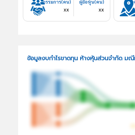
กรรมการ(คน)
ผู้ถือหุ้น(คน)
xx
xx
ข้อมูลงบกำไรขาดทุน ห้างหุ้นส่วนจำกัด มณ