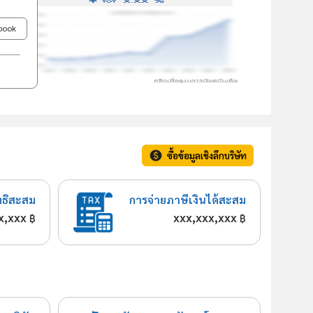
ebook
ซื้อข้อมูลเชิงลึกบริษัท
ทธิสะสม
การจ่ายภาษีเงินได้สะสม
x,xxx
xxx,xxx,xxx
฿
฿