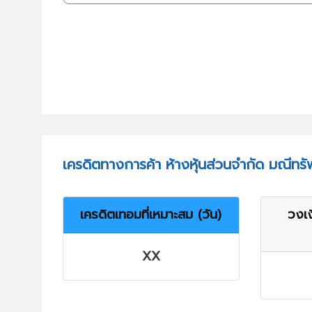
เครดิตทางการค้า ห้างหุ้นส่วนจำกัด มณีทร
เครดิตเทอมที่เหมาะสม (วัน)
วงเง
XX