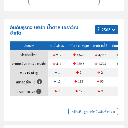
อันดับธุรกิจ บริษัท น้ำตาล เอราวัณ
ปี 2568
จำกัด
ประเภท
รายได้รวม
กำไร (ขาดทุน)
ภาษีเงินได้
สินทรัพย์ร
ประเทศไทย
912
7,676
4,687
988
ภาคตะวันออกเฉียงเหนือ
411
2,567
1,703
283
หนองบัวลำภู
1
2
2
1
10
173
90
6
หมวดธุรกิจ : C
9
12
9
9
TSIC :
10722
คลิกเพื่อดูการจัดอันดับทั้งหมด