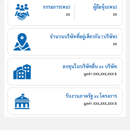
กรรมการ(คน)
ผู้ถือหุ้น(คน)
xx
xx
จำนวนบริษัทที่อยู่เดียวกัน (บริษัท)
xx
ลงทุนในบริษัทอื่น xx บริษัท
xxx,xxx,xxx
มูลค่า
฿
รับงานภาครัฐ xx โครงการ
xxx,xxx,xxx
มูลค่า
฿