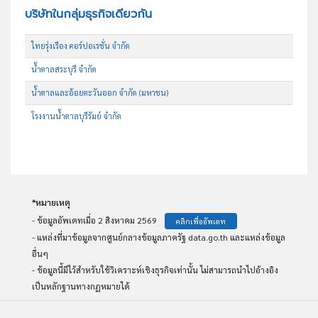
บริษัทในกลุ่มธุรกิจเดียวกัน
ไทยรุ่งเรือง คอร์ปอเรชั่น จำกัด
น้ำตาลสระบุรี จำกัด
น้ำตาลและอ้อยตะวันออก จำกัด (มหาชน)
โรงงานน้ำตาลบุรีรัมย์ จำกัด
*หมายเหตุ
- ข้อมูลอัพเดทเมื่อ 2 สิงหาคม 2569
คลิกเพื่ออัพเดท
- แหล่งที่มาข้อมูลจากศูนย์กลางข้อมูลภาครัฐ data.go.th และแหล่งข้อมูล
อื่นๆ
- ข้อมูลนี้มีไว้สำหรับใช้วิเคราะห์เชิงธุรกิจเท่านั้น ไม่สามารถนำไปอ้างอิง
เป็นหลักฐานทางกฏหมายได้