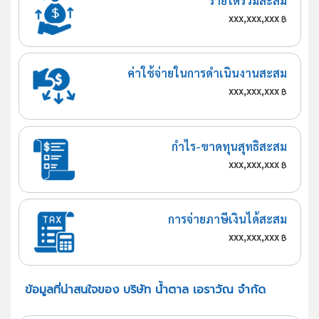
รายได้รวมสะสม
xxx,xxx,xxx
฿
ค่าใช้จ่ายในการดำเนินงานสะสม
xxx,xxx,xxx
฿
กำไร-ขาดทุนสุทธิสะสม
xxx,xxx,xxx
฿
การจ่ายภาษีเงินได้สะสม
xxx,xxx,xxx
฿
ข้อมูลที่น่าสนใจของ บริษัท น้ำตาล เอราวัณ จำกัด