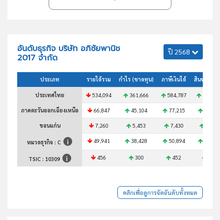
อันดับธุรกิจ บริษัท อภิชัยพานิช
ปี 2568
2017 จำกัด
ประเภท
รายได้รวม
กำไร (ขาดทุน)
ภาษีเงินได้
สินทรัพย์ร
ประเทศไทย
534,094
361,666
584,787
425,10
ภาคตะวันออกเฉียงเหนือ
66,847
45,104
77,215
55,60
ขอนแก่น
7,260
5,453
7,430
5,327
49,941
38,428
50,894
37,75
หมวดธุรกิจ : C
456
300
452
326
TSIC :
10309
คลิกเพื่อดูการจัดอันดับทั้งหมด