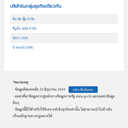
บริษัทในกลุ่มธุรกิจเดียวกัน
อีท ชิค ฟู๊ด จำกัด
ซีลูชั่น พลัส จำกัด
นิตยา 2509
นิ ออยล์ (2398)
*หมายเหตุ
- ข้อมูลอัพเดทเมื่อ 29 มิถุนายน 2569
คลิกเพื่ออัพเดท
- แหล่งที่มาข้อมูลจากศูนย์กลางข้อมูลภาครัฐ data.go.th และแหล่งข้อมูล
อื่นๆ
- ข้อมูลนี้มีไว้สำหรับใช้วิเคราะห์เชิงธุรกิจเท่านั้น ไม่สามารถนำไปอ้างอิง
เป็นหลักฐานทางกฏหมายได้