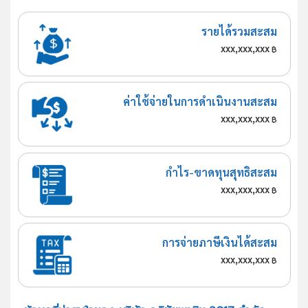
รายได้รวมสะสม
xxx,xxx,xxx
฿
ค่าใช้จ่ายในการดำเนินงานสะสม
xxx,xxx,xxx
฿
กำไร-ขาดทุนสุทธิสะสม
xxx,xxx,xxx
฿
การจ่ายภาษีเงินได้สะสม
xxx,xxx,xxx
฿