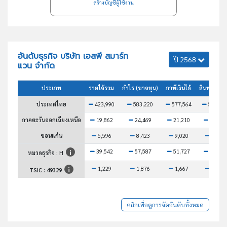
สร้างบัญชีผู้ใช้งาน
อันดับธุรกิจ บริษัท เอสพี สมาร์ท
ปี 2568
แวน จำกัด
ประเภท
รายได้รวม
กำไร (ขาดทุน)
ภาษีเงินได้
สินทรัพย์ร
ประเทศไทย
423,990
583,220
577,564
589,06
ภาคตะวันออกเฉียงเหนือ
19,862
24,469
21,210
24,485
ขอนแก่น
5,596
8,423
9,020
8,096
39,542
57,587
51,727
55,640
หมวดธุรกิจ : H
1,229
1,876
1,667
1,733
TSIC :
49329
คลิกเพื่อดูการจัดอันดับทั้งหมด