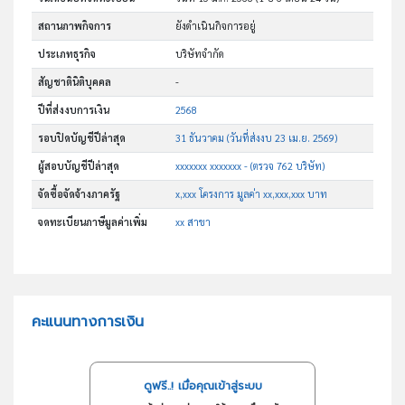
สถานภาพกิจการ
ยังดำเนินกิจการอยู่
ประเภทธุรกิจ
บริษัทจำกัด
สัญชาตินิติบุคคล
-
ปีที่ส่งงบการเงิน
2568
รอบปิดบัญชีปีล่าสุด
31 ธันวาคม (วันที่ส่งงบ 23 เม.ย. 2569)
ผู้สอบบัญชีปีล่าสุด
xxxxxxx xxxxxxx - (ตรวจ 762 บริษัท)
จัดซื้อจัดจ้างภาครัฐ
x,xxx โครงการ มูลค่า xx,xxx,xxx บาท
จดทะเบียนภาษีมูลค่าเพิ่ม
xx สาขา
คะแนนทางการเงิน
ดูฟรี..! เมื่อคุณเข้าสู่ระบบ