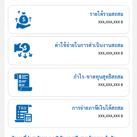
รายได้รวมสะสม
xxx,xxx,xxx
฿
ค่าใช้จ่ายในการดำเนินงานสะสม
xxx,xxx,xxx
฿
กำไร-ขาดทุนสุทธิสะสม
xxx,xxx,xxx
฿
การจ่ายภาษีเงินได้สะสม
xxx,xxx,xxx
฿