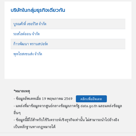
บริษัทในกลุ่มธุรกิจเดียวกัน
บูรณศักดิ์ เซอร์วิส จำกัด
รถสไลด์ออน จำกัด
ก้าวพัฒนา ทรานสปอร์ต
พุทไธสงขนส่ง จำกัด
*หมายเหตุ
- ข้อมูลอัพเดทเมื่อ 19 พฤษภาคม 2569
คลิกเพื่ออัพเดท
- แหล่งที่มาข้อมูลจากศูนย์กลางข้อมูลภาครัฐ data.go.th และแหล่งข้อมูล
อื่นๆ
- ข้อมูลนี้มีไว้สำหรับใช้วิเคราะห์เชิงธุรกิจเท่านั้น ไม่สามารถนำไปอ้างอิง
เป็นหลักฐานทางกฏหมายได้