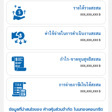
รายได้รวมสะสม
xxx,xxx,xxx
฿
ค่าใช้จ่ายในการดำเนินงานสะสม
xxx,xxx,xxx
฿
กำไร-ขาดทุนสุทธิสะสม
xxx,xxx,xxx
฿
การจ่ายภาษีเงินได้สะสม
xxx,xxx,xxx
฿
ข้อมูลที่น่าสนใจของ ห้างหุ้นส่วนจำกัด โนนทองคอนกรีต