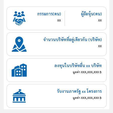
กรรมการ(คน)
ผู้ถือหุ้น(คน)
xx
xx
จำนวนบริษัทที่อยู่เดียวกัน (บริษัท)
xx
ลงทุนในบริษัทอื่น xx บริษัท
xxx,xxx,xxx
มูลค่า
฿
รับงานภาครัฐ xx โครงการ
xxx,xxx,xxx
มูลค่า
฿