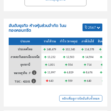
อันดับธุรกิจ ห้างหุ้นส่วนจำกัด โนน
ปี 2567
ทองคอนกรีต
ประเภท
รายได้รวม
กำไร (ขาดทุน)
ภาษีเงินได้
สินทรัพย์ร
ประเทศไทย
148,479
102,340
114,378
221,50
ภาคตะวันออกเฉียงเหนือ
13,232
12,503
14,594
21,10
อุดรธานี
1,001
554
714
1,479
11,997
6,829
8,676
16,65
หมวดธุรกิจ : F
643
559
640
933
TSIC :
42101
คลิกเพื่อดูการจัดอันดับทั้งหมด