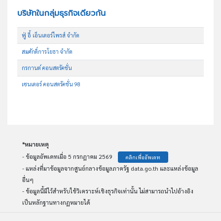
บริษัทในกลุ่มธุรกิจเดียวกัน
ฟู่ อี้ เอ็นเตอร์ไพรส์ จำกัด
สมศักดิ์การโยธา จำกัด
กรกานต์ คอนสตรัคชั่น
เซนเตอร์ คอนสตรัคชั่น 98
*หมายเหตุ
- ข้อมูลอัพเดทเมื่อ 5 กรกฎาคม 2569
คลิกเพื่ออัพเดท
- แหล่งที่มาข้อมูลจากศูนย์กลางข้อมูลภาครัฐ data.go.th และแหล่งข้อมูล
อื่นๆ
- ข้อมูลนี้มีไว้สำหรับใช้วิเคราะห์เชิงธุรกิจเท่านั้น ไม่สามารถนำไปอ้างอิง
เป็นหลักฐานทางกฏหมายได้