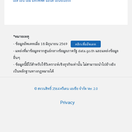
เอส เอ็น เอ็ม แทรฟฟิค แอนด์ เอ็นจีเนียริ่ง
*หมายเหตุ
- ข้อมูลอัพเดทเมื่อ 18 มิถุนายน 2569
คลิกเพื่ออัพเดท
- แหล่งที่มาข้อมูลจากศูนย์กลางข้อมูลภาครัฐ data.go.th และแหล่งข้อมูล
อื่นๆ
- ข้อมูลนี้มีไว้สำหรับใช้วิเคราะห์เชิงธุรกิจเท่านั้น ไม่สามารถนำไปอ้างอิง
เป็นหลักฐานทางกฏหมายได้
© สงวนสิทธิ์ 2564 ครีเดน เอเชีย จำกัด Ver. 2.0
Privacy