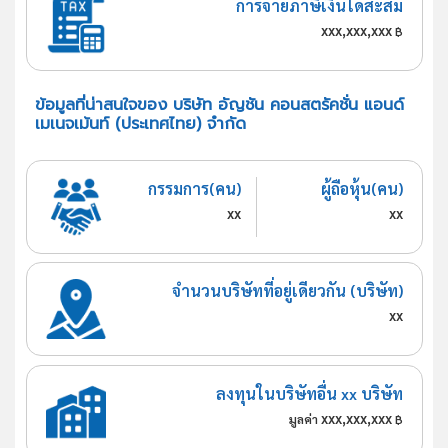
การจ่ายภาษีเงินได้สะสม
xxx,xxx,xxx
฿
ข้อมูลที่น่าสนใจของ บริษัท อัญชัน คอนสตรัคชั่น แอนด์
เมเนจเม้นท์ (ประเทศไทย) จำกัด
กรรมการ(คน)
ผู้ถือหุ้น(คน)
xx
xx
จำนวนบริษัทที่อยู่เดียวกัน (บริษัท)
xx
ลงทุนในบริษัทอื่น xx บริษัท
xxx,xxx,xxx
มูลค่า
฿