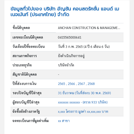
ข้อมูลทั่วไปของ บริษัท อัญชัน คอนสตรัคชั่น แอนด์ เม
เนจเม้นท์ (ประเทศไทย) จำกัด
ชื่อนิติบุคคล
ANCHAN CONSTRUCTION & MANAGEMENT (THAILAND) CO., LTD.
เลขทะเบียนนิติบุคคล
0415565000641
วันเดือนปีที่จดทะเบียน
วันที่ 3 ก.พ. 2565
(4 ปี 6 เดือน 6 วัน)
สถานภาพกิจการ
ยังดำเนินกิจการอยู่
ประเภทธุรกิจ
บริษัทจำกัด
สัญชาตินิติบุคคล
-
ปีที่ส่งงบการเงิน
2565 , 2566 , 2567 , 2568
รอบปิดบัญชีปีล่าสุด
31 ธันวาคม (วันที่ส่งงบ 30 พ.ค. 2569)
ผู้สอบบัญชีปีล่าสุด
xxxxxxx xxxxxxx - (ตรวจ 933 บริษัท)
จัดซื้อจัดจ้างภาครัฐ
x,xxx โครงการ มูลค่า xx,xxx,xxx บาท
จดทะเบียนภาษีมูลค่าเพิ่ม
xx สาขา