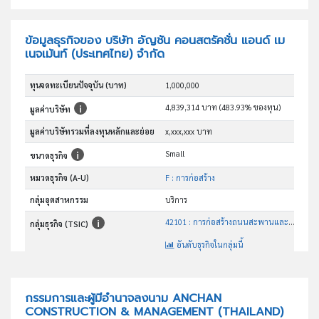
ข้อมูลธุรกิจของ บริษัท อัญชัน คอนสตรัคชั่น แอนด์ เม
เนจเม้นท์ (ประเทศไทย) จำกัด
ทุนจดทะเบียนปัจจุบัน (บาท)
1,000,000
4,839,314 บาท (483.93% ของทุน)
มูลค่าบริษัท
มูลค่าบริษัทรวมที่ลงทุนหลักและย่อย
x,xxx,xxx บาท
Small
ขนาดธุรกิจ
หมวดธุรกิจ (A-U)
F : การก่อสร้าง
กลุ่มอุตสาหกรรม
บริการ
42101 : การก่อสร้างถนนสะพานและอุโมงค์
กลุ่มธุรกิจ (TSIC)
อันดับธุรกิจในกลุ่มนี้
การก่อสร้างถนนสะพานและอุโมงค์
วัตถุประสงค์
กรรมการและผู้มีอำนาจลงนาม ANCHAN
CONSTRUCTION & MANAGEMENT (THAILAND)