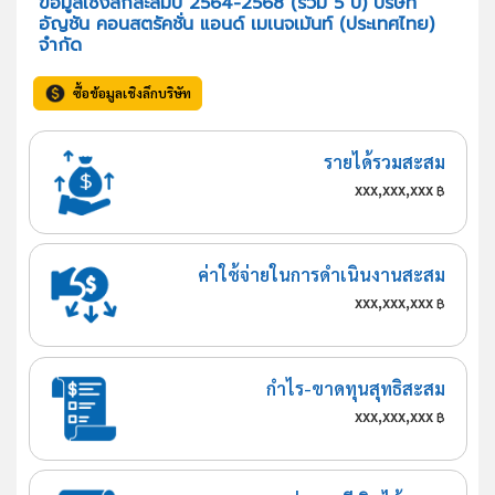
ข้อมูลเชิงลึกสะสมปี 2564-2568 (รวม 5 ปี) บริษัท
อัญชัน คอนสตรัคชั่น แอนด์ เมเนจเม้นท์ (ประเทศไทย)
จำกัด
ซื้อข้อมูลเชิงลึกบริษัท
รายได้รวมสะสม
xxx,xxx,xxx
฿
ค่าใช้จ่ายในการดำเนินงานสะสม
xxx,xxx,xxx
฿
กำไร-ขาดทุนสุทธิสะสม
xxx,xxx,xxx
฿