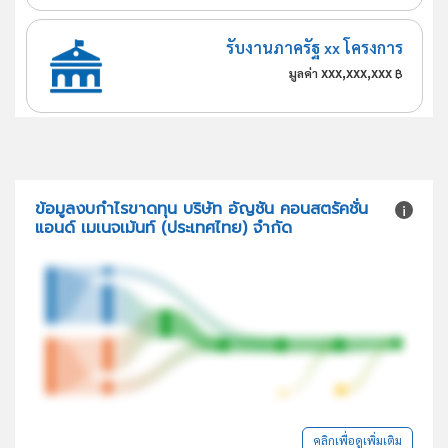
รับงานภาครัฐ xx โครงการ
xxx,xxx,xxx
มูลค่า
฿
ข้อมูลงบกำไรขาดทุน บริษัท อัญชัน คอนสตรัคชั่น
แอนด์ เมเนจเม้นท์ (ประเทศไทย) จำกัด
คลิกเพื่อดูเพิ่มเติม