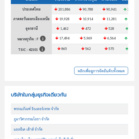
ประเทศไทย
201,886
90,788
90,941
254,27
ภาคตะวันออกเฉียงเหนือ
19,928
10,914
11,281
25,211
อุดรธานี
1,462
472
528
1,760
17,494
5,969
6,564
20,497
หมวดธุรกิจ : F
865
562
575
1,073
TSIC :
42101
คลิกเพื่อดูการจัดอันดับทั้งหมด
บริษัทในกลุ่มธุรกิจเดียวกัน
พรรณภัณฑ์ อินเตอร์เทรด จำกัด
ภูผาวิศวกรรมโยธา จำกัด
แอลอีเค เฮ้าส์ จำกัด